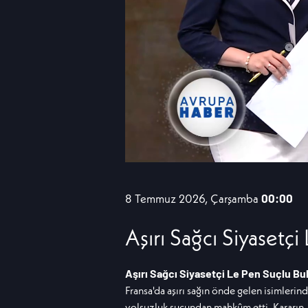
8 Temmuz 2026, Çarşamba
00:00
Aşırı Sağcı Siyasetç
Aşırı Sağcı Siyasetçi Le Pen Suçlu B
Fransa'da aşırı sağın önde gelen isimler
yolsuzluk suçundan mahkûm etti. Kararın, 