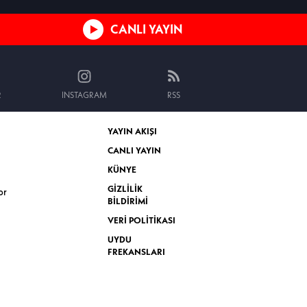
CANLI YAYIN
R
INSTAGRAM
RSS
YAYIN AKIŞI
CANLI YAYIN
KÜNYE
GİZLİLİK
or
BİLDİRİMİ
VERİ POLİTİKASI
UYDU
FREKANSLARI