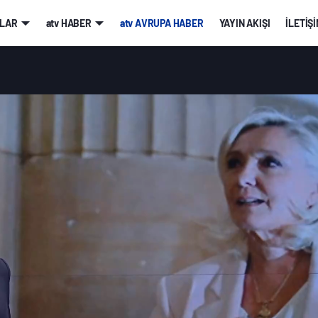
LAR
atv HABER
atv AVRUPA HABER
YAYIN AKIŞI
İLETİŞ