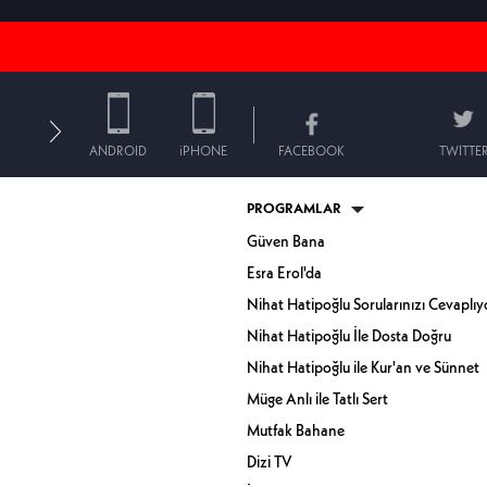
ANDROID
iPHONE
FACEBOOK
TWITTE
PROGRAMLAR
Güven Bana
Esra Erol'da
Nihat Hatipoğlu Sorularınızı Cevaplıy
Nihat Hatipoğlu İle Dosta Doğru
Nihat Hatipoğlu ile Kur'an ve Sünnet
Müge Anlı ile Tatlı Sert
Mutfak Bahane
Dizi TV