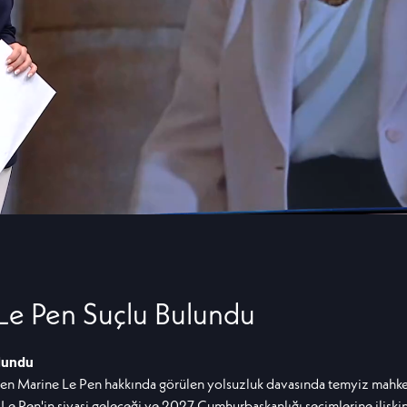
i Le Pen Suçlu Bulundu
ulundu
inden Marine Le Pen hakkında görülen yolsuzluk davasında temyiz mahke
Le Pen'in siyasi geleceği ve 2027 Cumhurbaşkanlığı seçimlerine ilişkin