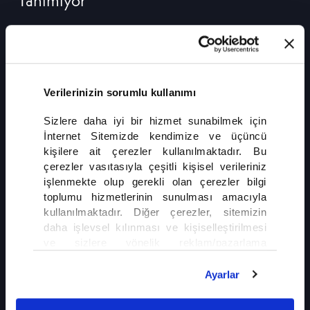
Tanımıyor
Avrupa'da Orman Yangınları Sınır Tanımıyor
Avrupa, kavurucu sıcak hava dalgasının etkisiyle alevlerle
mücadele ediyor. Rekor sıcaklıkların tetiklediği orman
yangınları birçok ülkede geniş alanları küle çevirirken, ekipler
Verilerinizin sorumlu kullanımı
zamana karşı yoğun bir mücadele yürütüyor.
DEVAMI
Sizlere daha iyi bir hizmet sunabilmek için
İnternet Sitemizde kendimize ve üçüncü
kişilere ait çerezler kullanılmaktadır. Bu
çerezler vasıtasıyla çeşitli kişisel verileriniz
işlenmekte olup gerekli olan çerezler bilgi
toplumu hizmetlerinin sunulması amacıyla
kullanılmaktadır. Diğer çerezler, sitemizin
daha işlevsel kılınması ve kişiselleştirilmesi
İLGİNİZİ ÇEKEBİLİR
ve sizlere yönelik reklam/pazarlama
faaliyetlerinin yapılması, amaçlarıyla sınırlı
Almanya'dan Türk Aileyi Ayıran Deport
olarak açık rızanız dahilinde kullanılacaktır.
Ayarlar
Kararı
Çerezlere ilişkin tercihlerinizi çerez paneli
vasıtasıyla belirleyebilirsiniz. Çerezlere ilişkin