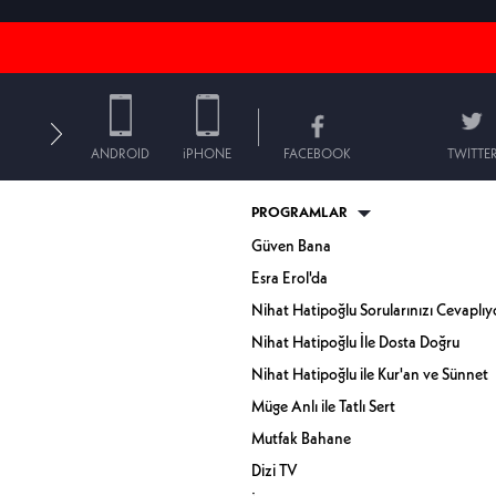
ANDROID
iPHONE
FACEBOOK
TWITTE
PROGRAMLAR
Güven Bana
Esra Erol'da
Nihat Hatipoğlu Sorularınızı Cevaplıy
Nihat Hatipoğlu İle Dosta Doğru
Nihat Hatipoğlu ile Kur'an ve Sünnet
Müge Anlı ile Tatlı Sert
Mutfak Bahane
Dizi TV