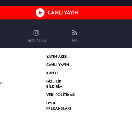
CANLI YAYIN
R
INSTAGRAM
RSS
YAYIN AKIŞI
CANLI YAYIN
KÜNYE
GİZLİLİK
or
BİLDİRİMİ
VERİ POLİTİKASI
UYDU
FREKANSLARI