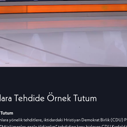
ara Tehdide Örnek Tutum
 Tutum
a yönelik tehditlere, iktidardaki Hristiyan Demokrat Birlik (CDU) Par
Müslümanları gazla öldürelim" tehdidine karşı birleşen CDU Krefeld te