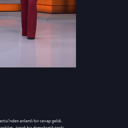
tisi'nden anlamlı bir cevap geldi.
şkilatı, örnek bir demokratik tepki