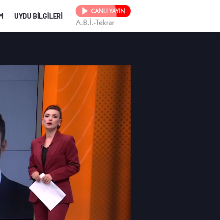
CANLI YAYIN
İM
UYDU BİLGİLERİ
A.B.İ.-Tekrar