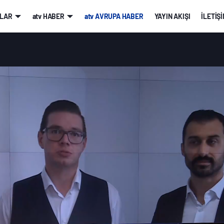
LAR
atv HABER
atv AVRUPA HABER
YAYIN AKIŞI
İLETİŞ