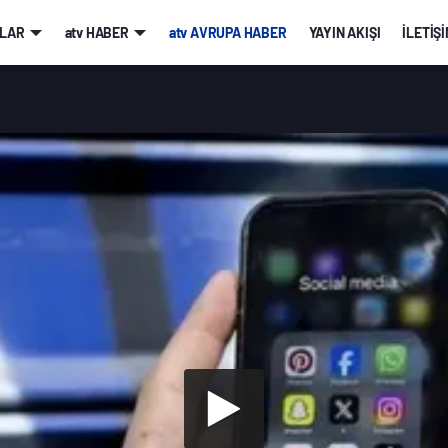
LAR
atv HABER
atv AVRUPA HABER
YAYIN AKIŞI
İLETİŞ