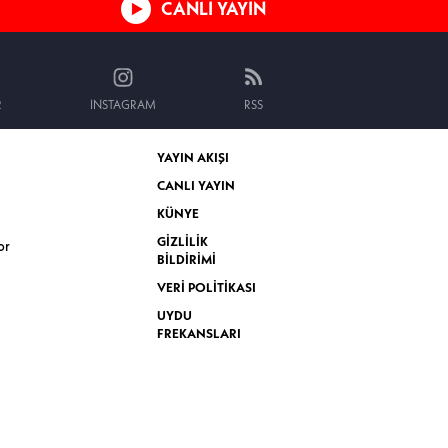
CANLI YAYIN
R
INSTAGRAM
RSS
YAYIN AKIŞI
CANLI YAYIN
KÜNYE
GİZLİLİK
or
BİLDİRİMİ
VERİ POLİTİKASI
UYDU
FREKANSLARI