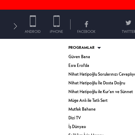
ANDROID
iPHONE
FACEBOOK
TWITTE
PROGRAMLAR
Güven Bana
Esra Erol'da
Nihat Hatipoğlu Sorularınızı Cevaplıy
Nihat Hatipoğlu İle Dosta Doğru
Nihat Hatipoğlu ile Kur'an ve Sünnet
Müge Anlı ile Tatlı Sert
Mutfak Bahane
Dizi TV
İş Dünyası