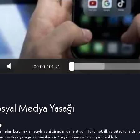
00:00
/
01:21
osyal Medya Yasağı
ğı
arından korumak amacıyla yeni bir adım daha atıyor. Hükümet, ilk ve ortaokullarda geç
ard Geffray, yasağın öğrenciler için "hayati önemde" olduğunu açıkladı.