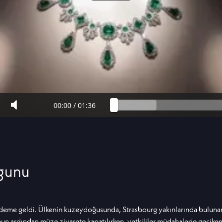
00:00
/
01:36
ygunu
deme geldi. Ülkenin kuzeydoğusunda, Strasbourg yakınlarında buluna
 ardından müze ziyarete kapatılırken, yetkililer müdahalede geciken g