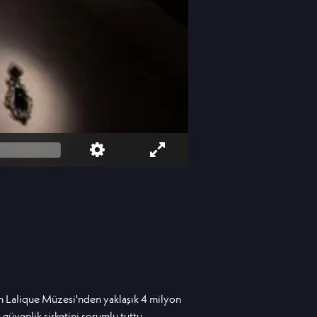
n Lalique Müzesi'nden yaklaşık 4 milyon
üvenlik şirketini sorumlu tuttu.