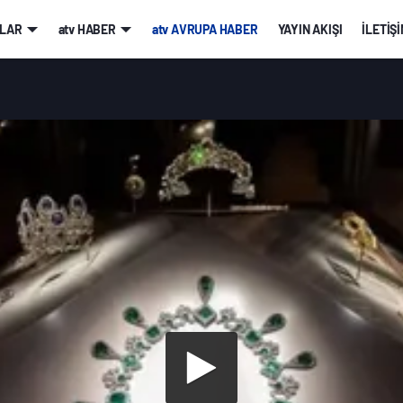
LAR
atv HABER
atv AVRUPA HABER
YAYIN AKIŞI
İLETİŞ