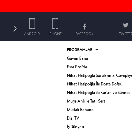
ANDROID
iPHONE
FACEBOOK
TWITTE
PROGRAMLAR
Güven Bana
Esra Erol'da
Nihat Hatipoğlu Sorularınızı Cevaplıy
Nihat Hatipoğlu İle Dosta Doğru
Nihat Hatipoğlu ile Kur'an ve Sünnet
Müge Anlı ile Tatlı Sert
Mutfak Bahane
Dizi TV
İş Dünyası