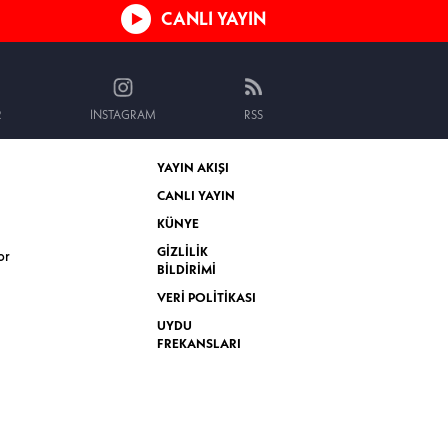
CANLI YAYIN
R
INSTAGRAM
RSS
YAYIN AKIŞI
CANLI YAYIN
KÜNYE
GİZLİLİK
or
BİLDİRİMİ
VERİ POLİTİKASI
UYDU
FREKANSLARI