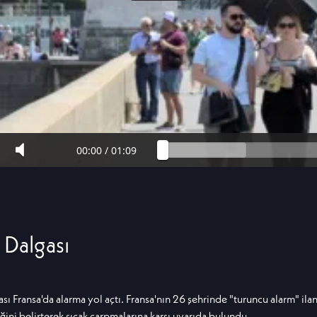
00:00
/
01:09
 Dalgası
ası Fransa'da alarma yol açtı. Fransa'nın 26 şehrinde "turuncu alarm" ilan
ğini belirterek sıcak çarpmalarına karşı uyarıda bulundu.