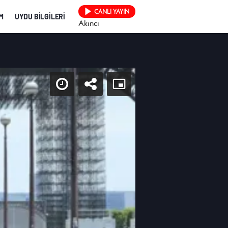
CANLI YAYIN
İM
UYDU BİLGİLERİ
Akıncı