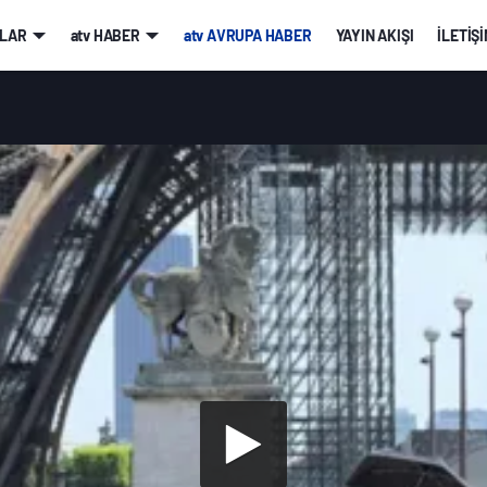
LAR
atv HABER
atv AVRUPA HABER
YAYIN AKIŞI
İLETİŞ