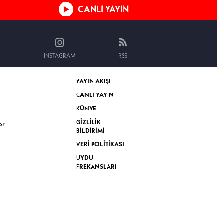
CANLI YAYIN
R
INSTAGRAM
RSS
YAYIN AKIŞI
CANLI YAYIN
KÜNYE
GİZLİLİK
or
BİLDİRİMİ
VERİ POLİTİKASI
UYDU
FREKANSLARI