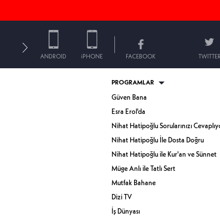
ANDROID
iPHONE
FACEBOOK
TWITTE
PROGRAMLAR
Güven Bana
Esra Erol'da
Nihat Hatipoğlu Sorularınızı Cevaplıy
Nihat Hatipoğlu İle Dosta Doğru
Nihat Hatipoğlu ile Kur'an ve Sünnet
Müge Anlı ile Tatlı Sert
Mutfak Bahane
Dizi TV
İş Dünyası