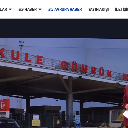
LAR
atv HABER
atv AVRUPA HABER
YAYIN AKIŞI
İLETİŞ