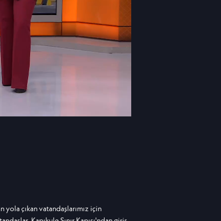
an yola çıkan vatandaşlarımız için
ndaşlar, Kapıkule Sınır Kapısı'ndan giriş