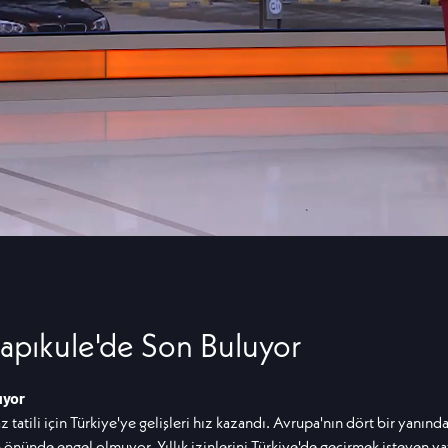
pıkule'de Son Buluyor
uyor
tatili için Türkiye'ye gelişleri hız kazandı. Avrupa'nın dört bir yanınd
nünde engel olmuyor. Yıllık izinlerini Türkiye'de geçirmek isteyen vata