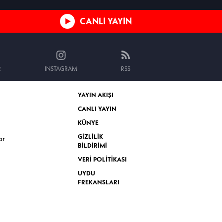
CANLI YAYIN
R
INSTAGRAM
RSS
YAYIN AKIŞI
CANLI YAYIN
KÜNYE
GİZLİLİK
or
BİLDİRİMİ
VERİ POLİTİKASI
UYDU
FREKANSLARI