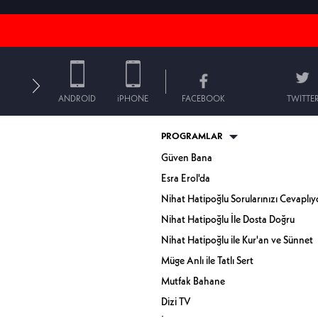
ANDROID
iPHONE
FACEBOOK
TWITTE
PROGRAMLAR
Güven Bana
Esra Erol'da
Nihat Hatipoğlu Sorularınızı Cevaplıy
Nihat Hatipoğlu İle Dosta Doğru
Nihat Hatipoğlu ile Kur'an ve Sünnet
Müge Anlı ile Tatlı Sert
Mutfak Bahane
Dizi TV