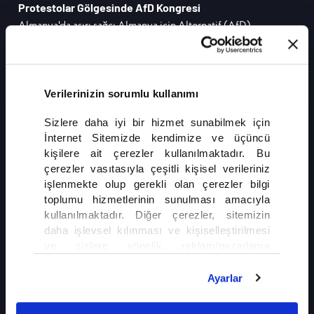
Protestolar Gölgesinde AfD Kongresi
Almanya'da aşırı sağcı Almanya için Alternatif (AfD)
Partisi'nin yıllık kongresi, geniş güvenlik önlemleri ve binlerce
kişinin katıldığı protestolar eşliğinde gerçekleştirildi.
Kongrede eş genel başkanlar Alice Weidel ile Tino Chrupalla
yeniden seçilirken, göç politikalarına ilişkin sert mesajlar öne
Verilerinizin sorumlu kullanımı
çıktı.
DEVAMI
Sizlere daha iyi bir hizmet sunabilmek için
İnternet Sitemizde kendimize ve üçüncü
kişilere ait çerezler kullanılmaktadır. Bu
çerezler vasıtasıyla çeşitli kişisel verileriniz
işlenmekte olup gerekli olan çerezler bilgi
toplumu hizmetlerinin sunulması amacıyla
kullanılmaktadır. Diğer çerezler, sitemizin
daha işlevsel kılınması ve kişiselleştirilmesi
İLGİNİZİ ÇEKEBİLİR
ve sizlere yönelik reklam/pazarlama
faaliyetlerinin yapılması, amaçlarıyla sınırlı
Gazze'de Ateşkes Yine Çıkmaza Girdi
olarak açık rızanız dahilinde kullanılacaktır.
Ayarlar
Çerezlere ilişkin tercihlerinizi çerez paneli
vasıtasıyla belirleyebilirsiniz. Çerezlere ilişkin