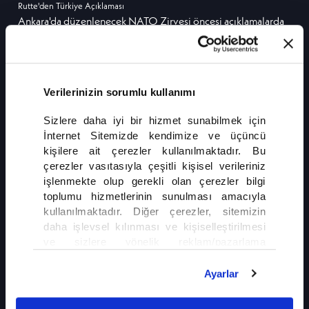
Rutte'den Türkiye Açıklaması
Ankara'da düzenlenecek NATO Zirvesi öncesi açıklamalarda
bulunan NATO Genel Sekreteri Mark Rutte, Türkiye'nin ittifak
açısından çok önemli bir ülke olduğunu belirtti. Rutte,
Türkiye'nin NATO'nun en güçlü ordularından birine sahip
olduğuna da vurgu yaptı.
Verilerinizin sorumlu kullanımı
DEVAMI
Sizlere daha iyi bir hizmet sunabilmek için
İnternet Sitemizde kendimize ve üçüncü
kişilere ait çerezler kullanılmaktadır. Bu
çerezler vasıtasıyla çeşitli kişisel verileriniz
işlenmekte olup gerekli olan çerezler bilgi
toplumu hizmetlerinin sunulması amacıyla
kullanılmaktadır. Diğer çerezler, sitemizin
daha işlevsel kılınması ve kişiselleştirilmesi
İLGİNİZİ ÇEKEBİLİR
ve sizlere yönelik reklam/pazarlama
faaliyetlerinin yapılması, amaçlarıyla sınırlı
Almanya'dan Türk Aileyi Ayıran Deport
olarak açık rızanız dahilinde kullanılacaktır.
Ayarlar
Kararı
Çerezlere ilişkin tercihlerinizi çerez paneli
vasıtasıyla belirleyebilirsiniz. Çerezlere ilişkin