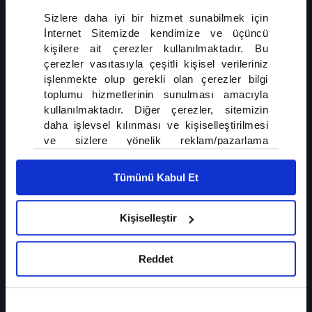
Zirve
Sizlere daha iyi bir hizmet sunabilmek için
NATO Zirvesi Öncesi Berlin'de Kritik Zirve
İnternet Sitemizde kendimize ve üçüncü
Ankara'da gerçekleştirilecek NATO Zirvesi öncesinde
kişilere ait çerezler kullanılmaktadır. Bu
çerezler vasıtasıyla çeşitli kişisel verileriniz
Almanya'da kritik bir güvenlik toplantısı yapıldı. Toplantının
işlenmekte olup gerekli olan çerezler bilgi
ardından verilen mesajlarda, Avrupa'nın savunma
toplumu hizmetlerinin sunulması amacıyla
kapasitesinin güçlendirilmesi ve Ukrayna'ya desteğin
kullanılmaktadır. Diğer çerezler, sitemizin
sürdürülmesi öne çıktı. Zirvede ayrıca Orta Doğu'daki
DEVAMI
daha işlevsel kılınması ve kişiselleştirilmesi
gelişmelerin de ele alınacağı belirtildi.
ve sizlere yönelik reklam/pazarlama
faaliyetlerinin yapılması, amaçlarıyla sınırlı
olarak açık rızanız dahilinde kullanılacaktır.
Tümünü Kabul Et
Çerezlere ilişkin tercihlerinizi çerez paneli
vasıtasıyla belirleyebilirsiniz. Çerezlere ilişkin
detaylı bilgi için Ayarlar butonuna tıklayabilir,
Kişiselleştir
İLGİNİZİ ÇEKEBİLİR
Çerez Bilgilendirme
Metnimizi ziyaret
edebilirsiniz.
Reddet
6698 sayılı Kişisel Verilerin Korunması
Gazze'de Ateşkes Yine Çıkmaza Girdi
Kanunu uyarınca hazırlanmış olan İnternet
Sitesi Aydınlatma Metnimizi okumak ve
sitemizi ziyaretiniz kapsamında