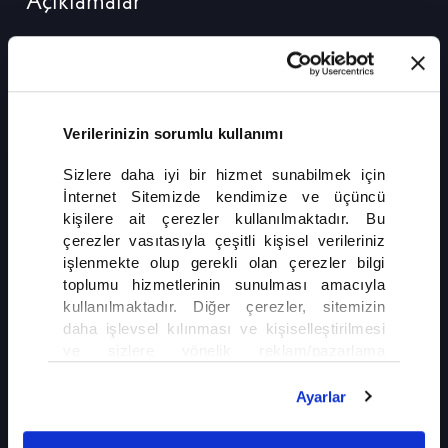
Açıklamalar
NATO'da Erdoğan ve Trump'tan Açıklamalar
Tüm dünyanın yakından takip ettiği NATO Zirvesi'ne
Cumhurbaşkanı Recep Tayyip Erdoğan ve ABD Başkanı
Donald Trump'ın açıklamaları damga vurdu. Cumhurbaşkanı
Verilerinizin sorumlu kullanımı
Erdoğan ile Başkan Trump, küresel krizler ve NATO'nun
geleceğine ilişkin önemli mesajlar verdi.
DEVAMI
Sizlere daha iyi bir hizmet sunabilmek için
İnternet Sitemizde kendimize ve üçüncü
kişilere ait çerezler kullanılmaktadır. Bu
çerezler vasıtasıyla çeşitli kişisel verileriniz
işlenmekte olup gerekli olan çerezler bilgi
toplumu hizmetlerinin sunulması amacıyla
kullanılmaktadır. Diğer çerezler, sitemizin
daha işlevsel kılınması ve kişiselleştirilmesi
İLGİNİZİ ÇEKEBİLİR
ve sizlere yönelik reklam/pazarlama
faaliyetlerinin yapılması, amaçlarıyla sınırlı
Gazze'de Ateşkes Yine Çıkmaza Girdi
olarak açık rızanız dahilinde kullanılacaktır.
Ayarlar
Çerezlere ilişkin tercihlerinizi çerez paneli
vasıtasıyla belirleyebilirsiniz. Çerezlere ilişkin