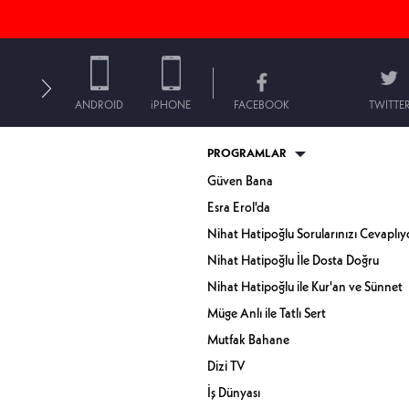
ANDROID
iPHONE
FACEBOOK
TWITTE
PROGRAMLAR
Güven Bana
Esra Erol'da
Nihat Hatipoğlu Sorularınızı Cevaplıy
Nihat Hatipoğlu İle Dosta Doğru
Nihat Hatipoğlu ile Kur'an ve Sünnet
Müge Anlı ile Tatlı Sert
Mutfak Bahane
Dizi TV
İş Dünyası