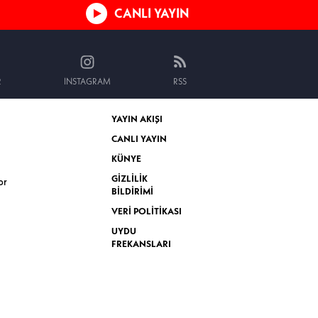
CANLI YAYIN
R
INSTAGRAM
RSS
YAYIN AKIŞI
CANLI YAYIN
KÜNYE
GİZLİLİK
or
BİLDİRİMİ
VERİ POLİTİKASI
UYDU
FREKANSLARI