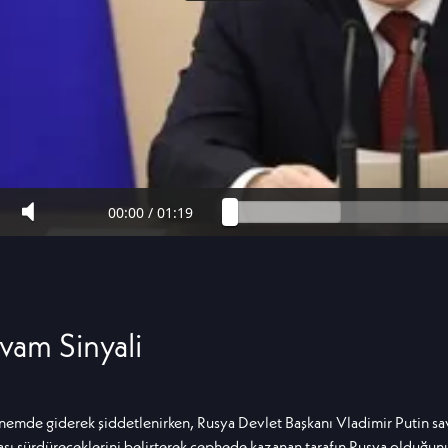
00:00
/
01:19
vam Sinyali
nemde giderek şiddetlenirken, Rusya Devlet Başkanı Vladimir Putin sav
şı sürdüreceklerini belirterek cephede kazanan tarafın Rusya olduğun