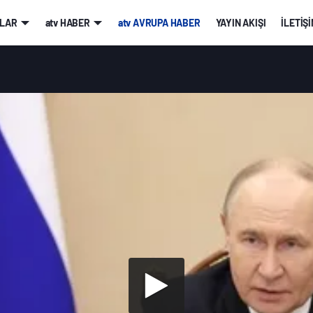
LAR
atv HABER
atv AVRUPA HABER
YAYIN AKIŞI
İLETİŞ