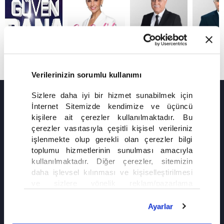
Verilerinizin sorumlu kullanımı
Sizlere daha iyi bir hizmet sunabilmek için
YENİ FRAGMANLAR
NİHAT HATİPOĞLU
İnternet Sitemizde kendimize ve üçüncü
SORULARINIZI
NİHAT HA
kişilere ait çerezler kullanılmaktadır. Bu
GÜVEN BANA
ESRA EROL'DA
CEVAPLIYOR
İLE DOST
8. BÖLÜM
çerezler vasıtasıyla çeşitli kişisel verileriniz
işlenmekte olup gerekli olan çerezler bilgi
toplumu hizmetlerinin sunulması amacıyla
kullanılmaktadır. Diğer çerezler, sitemizin
daha işlevsel kılınması ve kişiselleştirilmesi
ve sizlere yönelik reklam/pazarlama
faaliyetlerinin yapılması, amaçlarıyla sınırlı
olarak açık rızanız dahilinde kullanılacaktır.
Ayarlar
Çerezlere ilişkin tercihlerinizi çerez paneli