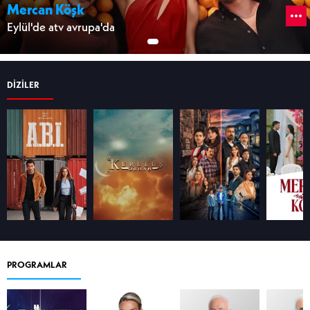
Mercan Köşk
Eylül'de atv avrupa'da
DİZİLER
PROGRAMLAR
ABİ
KURULUŞ ORHAN
ALTI ÜSTÜ İSTANBUL
MERCAN