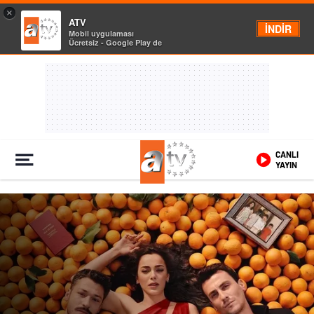
×
ATV
İNDİR
Mobil uygulaması
Ücretsiz - Google Play de
CANLI
YAYIN