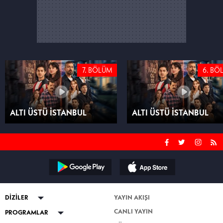
7. BÖLÜM
6. BÖ
ALTI ÜSTÜ İSTANBUL
ALTI ÜSTÜ İSTANBUL
DİZİLER
YAYIN AKIŞI
CANLI YAYIN
ABİ
PROGRAMLAR