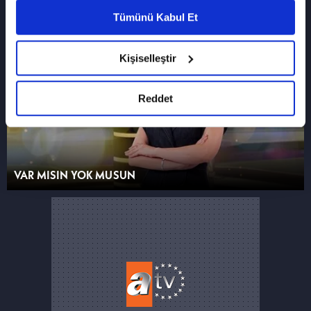
ALTI ÜSTÜ İSTANBUL
vasıtasıyla belirleyebilirsiniz. Çerezlere ilişkin
Tümünü Kabul Et
detaylı bilgi için Ayarlar butonuna tıklayabilir,
Çerez Bilgilendirme
Metnimizi ziyaret
25. BÖLÜM
edebilirsiniz.
Kişiselleştir
6698 sayılı Kişisel Verilerin Korunması
Kanunu uyarınca hazırlanmış olan İnternet
Sitesi Aydınlatma Metnimizi okumak ve
Reddet
sitemizi ziyaretiniz kapsamında
gerçekleştirilen veri işleme faaliyetleri ile ilgili
daha detaylı bilgi almak için lütfen
tıklayınız.
VAR MISIN YOK MUSUN