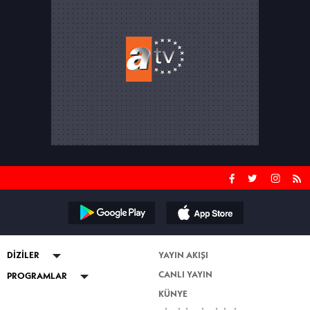
DİZİLER
YAYIN AKIŞI
CANLI YAYIN
ABİ
PROGRAMLAR
KÜNYE
Kuruluş Orhan
Güven Bana