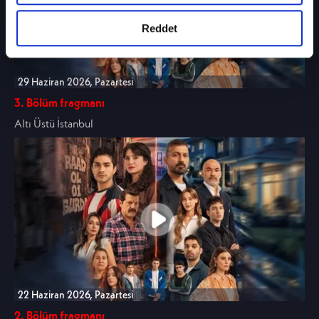
Kanunu uyarınca hazırlanmış olan İnternet
Sitesi Aydınlatma Metnimizi okumak ve
Reddet
sitemizi ziyaretiniz kapsamında
gerçekleştirilen veri işleme faaliyetleri ile ilgili
daha detaylı bilgi almak için lütfen
tıklayınız.
29 Haziran 2026, Pazartesi
3. Bölüm fragmanı
Altı Üstü İstanbul
22 Haziran 2026, Pazartesi
2. Bölüm fragmanı