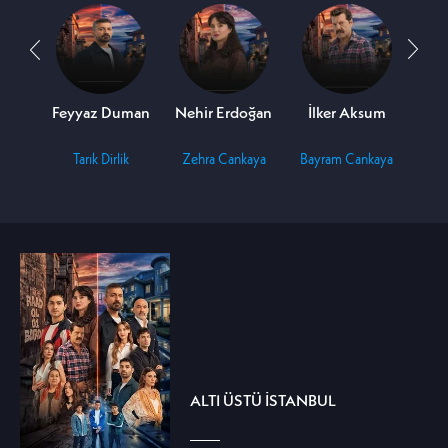
delen
Feyyaz Duman
Nehir Erdoğan
İlker Aksum
Rahi
oy
Tarık Dirlik
Zehra Cankaya
Bayram Cankaya
Em
ALTI ÜSTÜ İSTANBUL