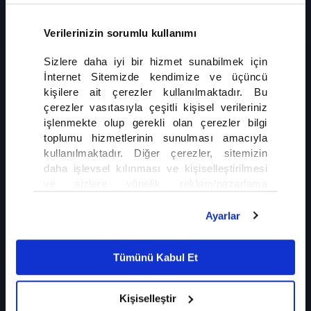
Altı Üstü İstanbul
Verilerinizin sorumlu kullanımı
Sizlere daha iyi bir hizmet sunabilmek için
İnternet Sitemizde kendimize ve üçüncü
kişilere ait çerezler kullanılmaktadır. Bu
çerezler vasıtasıyla çeşitli kişisel verileriniz
işlenmekte olup gerekli olan çerezler bilgi
toplumu hizmetlerinin sunulması amacıyla
kullanılmaktadır. Diğer çerezler, sitemizin
daha işlevsel kılınması ve kişiselleştirilmesi
13 Temmuz 2026, Pazartesi
ve sizlere yönelik reklam/pazarlama
faaliyetlerinin yapılması, amaçlarıyla sınırlı
5. Bölüm fragmanı
olarak açık rızanız dahilinde kullanılacaktır.
Ayarlar
Altı Üstü İstanbul
Çerezlere ilişkin tercihlerinizi çerez paneli
vasıtasıyla belirleyebilirsiniz. Çerezlere ilişkin
Tümünü Kabul Et
detaylı bilgi için Ayarlar butonuna tıklayabilir,
Çerez Bilgilendirme
Metnimizi ziyaret
edebilirsiniz.
Kişiselleştir
6698 sayılı Kişisel Verilerin Korunması