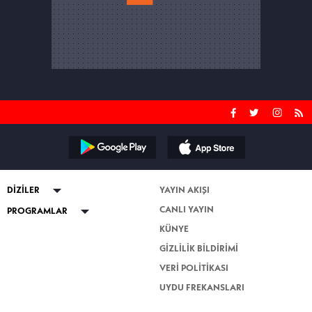
DİZİLER
YAYIN AKIŞI
CANLI YAYIN
ABİ
PROGRAMLAR
KÜNYE
Kuruluş Orhan
Güven Bana
GİZLİLİK BİLDİRİMİ
Altı Üstü İstanbul
Esra Erol'da
VERİ POLİTİKASI
Mercan Köşk
Nihat Hatipoğlu Sorularınızı
Cevaplıyor
UYDU FREKANSLARI
Nihat Hatipoğlu İle Dosta Doğru