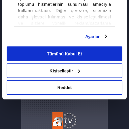
ALTI ÜSTÜ İSTANBUL
toplumu hizmetlerinin sunulması amacıyla
kullanılmaktadır. Diğer çerezler, sitemizin
daha işlevsel kılınması ve kişiselleştirilmesi
25. BÖLÜM
ve sizlere yönelik reklam/pazarlama
faaliyetlerinin yapılması, amaçlarıyla sınırlı
olarak açık rızanız dahilinde kullanılacaktır.
Ayarlar
Çerezlere ilişkin tercihlerinizi çerez paneli
vasıtasıyla belirleyebilirsiniz. Çerezlere ilişkin
Tümünü Kabul Et
detaylı bilgi için Ayarlar butonuna tıklayabilir,
Çerez Bilgilendirme
Metnimizi ziyaret
edebilirsiniz.
Kişiselleştir
6698 sayılı Kişisel Verilerin Korunması
VAR MISIN YOK MUSUN
Kanunu uyarınca hazırlanmış olan İnternet
Sitesi Aydınlatma Metnimizi okumak ve
Reddet
sitemizi ziyaretiniz kapsamında
gerçekleştirilen veri işleme faaliyetleri ile ilgili
daha detaylı bilgi almak için lütfen
tıklayınız.