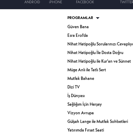
ANDROID
iPHONE
FACEBOOK
TWITTE
PROGRAMLAR
Güven Bana
Esra Erol'da
Nihat Hatipoğlu Sorularınızı Cevaplıy
Nihat Hatipoğlu İle Dosta Doğru
Nihat Hatipoğlu ile Kur'an ve Sünnet
Müge Anlı ile Tatlı Sert
Mutfak Bahane
Dizi TV
İş Dünyası
Sağlığım İçin Herşey
Vizyon Avrupa
Gülşah Lange ile Mutfak Sohbetleri
Yatırımda Fırsat Saati