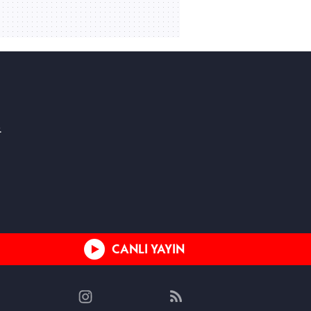
.
le
CANLI YAYIN