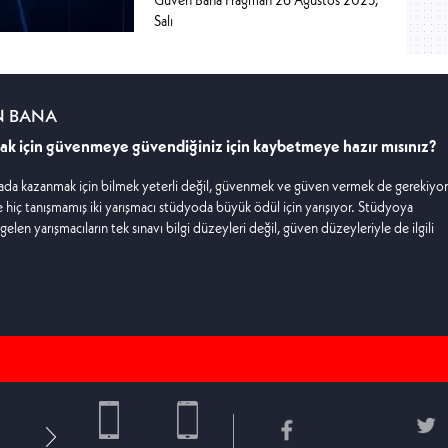
Salı
N BANA
k için güvenmeye güvendiğiniz için kaybetmeye hazır mısınız?
ada kazanmak için bilmek yeterli değil, güvenmek ve güven vermek de gerekiyor
 hiç tanışmamış iki yarışmacı stüdyoda büyük ödül için yarışıyor. Stüdyoya
e gelen yarışmacıların tek sınavı bilgi düzeyleri değil, güven düzeyleriyle de ilgili
aber verdikleri cevaplarla ortadaki para ödülü büyüyor.
 ilk dakikalarında yarışmacılar birbirlerine "Güven Bana" dediler ve bağlılıklarını di
. Peki ya sonra? Para mı kazanacak, yoksa güven mi? Hırslara ne kadar gem
?
a Salı 19.00'da atv avrupa'da!