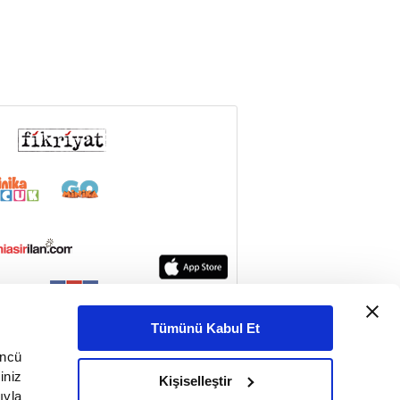
Tümünü Kabul Et
üncü
iniz
Kişiselleştir
ıyla