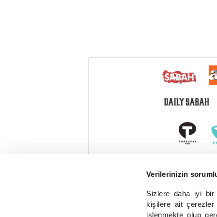
Verilerinizin soruml
Sizlere daha iyi bi
kişilere ait çerezler
işlenmekte olup ger