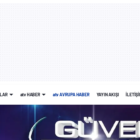
LAR
atv HABER
atv AVRUPA HABER
YAYIN AKIŞI
İLETİŞ