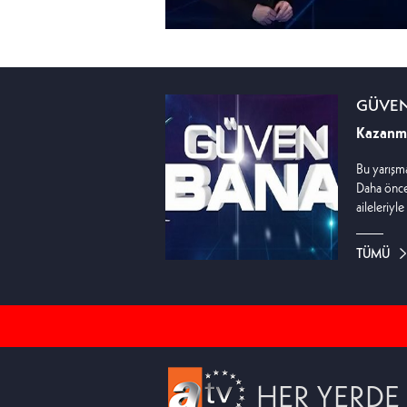
GÜVE
Kazanma
Bu yarışm
Daha önce
aileleriyl
çünkü ber
Yarışmanın
TÜMÜ
getirdiler
vurulacak
Güven Ban
HER YERDE