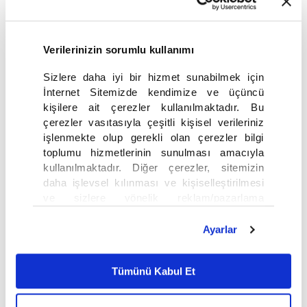
Modülasyon:
DVB-S2 8PSK
Verilerinizin sorumlu kullanımı
HD Yayın geçiş süreci ile ilgili sorularınız için bize aşağıdaki numaralardan
ulaşabilirsiniz:
Sizlere daha iyi bir hizmet sunabilmek için
İnternet Sitemizde kendimize ve üçüncü
+90 212 390 7000
kişilere ait çerezler kullanılmaktadır. Bu
çerezler vasıtasıyla çeşitli kişisel verileriniz
işlenmekte olup gerekli olan çerezler bilgi
+90 212 390 9000
toplumu hizmetlerinin sunulması amacıyla
kullanılmaktadır. Diğer çerezler, sitemizin
+90 444 88 81
daha işlevsel kılınması ve kişiselleştirilmesi
ve sizlere yönelik reklam/pazarlama
faaliyetlerinin yapılması, amaçlarıyla sınırlı
olarak açık rızanız dahilinde kullanılacaktır.
Ayarlar
Çerezlere ilişkin tercihlerinizi çerez paneli
vasıtasıyla belirleyebilirsiniz. Çerezlere ilişkin
Tümünü Kabul Et
detaylı bilgi için Ayarlar butonuna tıklayabilir,
Çerez Bilgilendirme
Metnimizi ziyaret
edebilirsiniz.