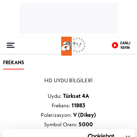
CANLI
YAYIN
FREKANS
HD UYDU BİLGİLERİ
Uydu:
Türksat 4A
Frekans:
11883
Polarizasyon:
V (Dikey)
Symbol Oranı:
5000
Fec:
3/4