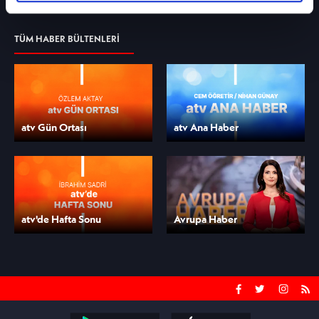
köşelerini kendi gözüyle anlattığı Burdan Başka
gerçekleştirilen veri işleme faaliyetleri ile ilgili
İstanbul Yok, yakın tarihimizde hafızalarımızda
daha detaylı bilgi almak için lütfen
tıklayınız.
yer etmiş anların yeniden hatırlanacağı Unuttum
TÜM HABER BÜLTENLERİ
Sanma Sakın, Yeşilçam'ın farklı yüzleri, canlı
bağlantılar, Sadri'nin Seçtikleri, Gazete
Manşetleri, Günün Şiiri gibi bölümlerin yanı sıra
her bölümde ünlü konuklar da ağırlanıyor.
atv Gün Ortası
atv Ana Haber
atv'de Hafta Sonu
Avrupa Haber