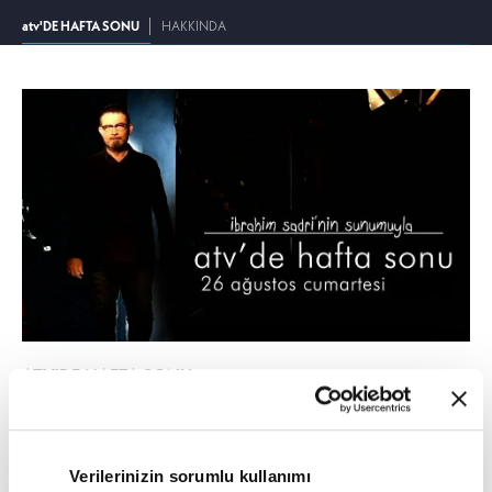
atv'DE HAFTA SONU
HAKKINDA
ATV'DE HAFTA SONU
SON FRAGMANI İZLE
atv'de Hafta Sonu 26 Ağustos Cumartesi atv'de başlıyor!
Verilerinizin sorumlu kullanımı