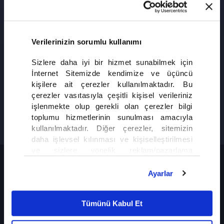
atv ANA HABER
HAKKINDA
atv ANA HABER
Verilerinizin sorumlu kullanımı
Hızlı, doğru, tarafsız habercilik
Sizlere daha iyi bir hizmet sunabilmek için
anlayışı...
İnternet Sitemizde kendimize ve üçüncü
atv Haber, Türkiye'nin ve dünyanın sıcak
kişilere ait çerezler kullanılmaktadır. Bu
gündemini aktarırken, hızlı, doğru, tarafsız
çerezler vasıtasıyla çeşitli kişisel verileriniz
habercilik anlayışıyla güvenirliğin ve saygınlığın
işlenmekte olup gerekli olan çerezler bilgi
adresi olmaya devam ediyor.
TÜMÜ
toplumu hizmetlerinin sunulması amacıyla
kullanılmaktadır. Diğer çerezler, sitemizin
daha işlevsel kılınması ve kişiselleştirilmesi
ve sizlere yönelik reklam/pazarlama
TÜM HABER BÜLTENLERİ
faaliyetlerinin yapılması, amaçlarıyla sınırlı
olarak açık rızanız dahilinde kullanılacaktır.
Ayarlar
Çerezlere ilişkin tercihlerinizi çerez paneli
vasıtasıyla belirleyebilirsiniz. Çerezlere ilişkin
Tümünü Kabul Et
detaylı bilgi için Ayarlar butonuna tıklayabilir,
Çerez Bilgilendirme
Metnimizi ziyaret
atv Gün Ortası
atv Ana Haber