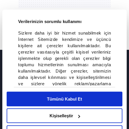
TÜMÜ
YAYIN AKIŞI
Verilerinizin sorumlu kullanımı
Sizlere daha iyi bir hizmet sunabilmek için
13:00
15:30
İnternet Sitemizde kendimize ve üçüncü
A.B.İ.-TEKRAR
VAR MISIN YOK MUSUN-TEKRAR
kişilere ait çerezler kullanılmaktadır. Bu
çerezler vasıtasıyla çeşitli kişisel verileriniz
işlenmekte olup gerekli olan çerezler bilgi
YENİ FRAGMANLAR
toplumu hizmetlerinin sunulması amacıyla
kullanılmaktadır. Diğer çerezler, sitemizin
8. BÖLÜM
daha işlevsel kılınması ve kişiselleştirilmesi
ve sizlere yönelik reklam/pazarlama
faaliyetlerinin yapılması, amaçlarıyla sınırlı
olarak açık rızanız dahilinde kullanılacaktır.
Tümünü Kabul Et
Çerezlere ilişkin tercihlerinizi çerez paneli
vasıtasıyla belirleyebilirsiniz. Çerezlere ilişkin
detaylı bilgi için Ayarlar butonuna tıklayabilir,
Kişiselleştir
Çerez Bilgilendirme
Metnimizi ziyaret
edebilirsiniz.