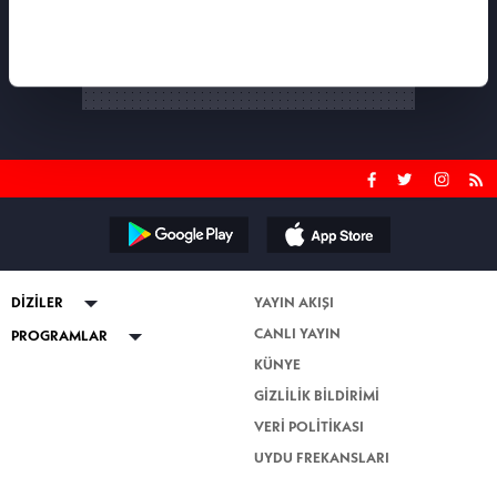
DİZİLER
YAYIN AKIŞI
CANLI YAYIN
ABİ
PROGRAMLAR
KÜNYE
Kuruluş Orhan
Güven Bana
GİZLİLİK BİLDİRİMİ
Altı Üstü İstanbul
Esra Erol'da
VERİ POLİTİKASI
Mercan Köşk
Nihat Hatipoğlu Sorularınızı
Cevaplıyor
UYDU FREKANSLARI
Nihat Hatipoğlu İle Dosta Doğru