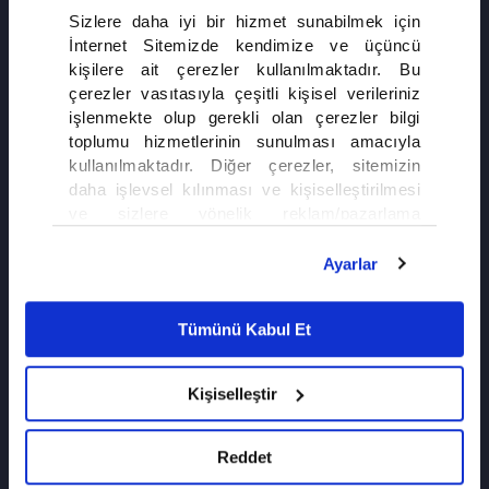
Sizlere daha iyi bir hizmet sunabilmek için
İnternet Sitemizde kendimize ve üçüncü
kişilere ait çerezler kullanılmaktadır. Bu
çerezler vasıtasıyla çeşitli kişisel verileriniz
işlenmekte olup gerekli olan çerezler bilgi
toplumu hizmetlerinin sunulması amacıyla
kullanılmaktadır. Diğer çerezler, sitemizin
daha işlevsel kılınması ve kişiselleştirilmesi
ve sizlere yönelik reklam/pazarlama
faaliyetlerinin yapılması, amaçlarıyla sınırlı
olarak açık rızanız dahilinde kullanılacaktır.
Ayarlar
Çerezlere ilişkin tercihlerinizi çerez paneli
vasıtasıyla belirleyebilirsiniz. Çerezlere ilişkin
Tümünü Kabul Et
detaylı bilgi için Ayarlar butonuna tıklayabilir,
Çerez Bilgilendirme
Metnimizi ziyaret
edebilirsiniz.
Kişiselleştir
6698 sayılı Kişisel Verilerin Korunması
Kanunu uyarınca hazırlanmış olan İnternet
Sitesi Aydınlatma Metnimizi okumak ve
Reddet
sitemizi ziyaretiniz kapsamında