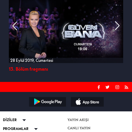
28 Eylül 2019, Cumartesi
14 E
13. Bölüm fragmanı
12. 
DİZİLER
YAYIN AKIŞI
CANLI YAYIN
ABİ
PROGRAMLAR