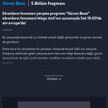
Güven Bana
5.Bölüm Fragmanı
Ekranların fenomen yarışma programı "Güven Bana"
ekranların fenomeni Müge Anlı'nın sunumuyla Salı 19.00'da
atv avrupa'da!
Bu yarışmada kazanmak için bilmek yeterli değil, güvenmek ve güven vermek
de gerekiyor.
Daha önce hiç tanışmamış iki yarışmacı stüdyoda büyük ödül için yarışıyor.
Stüdyoya aileleriyle gelen yarışmacıların tek sınavı bilgi düzeyleri değil, güven
düzeyleriyle de ilgili çünkü beraber verdikleri cevaplarla ortadaki para ödülü
büyüyor.
Yarışmanın ilk dakikalarında yarışmacılar birbirlerine "Güven Bana" dediler ve
bağlılıklarını dile getirdiler. Peki ya sonra? Para mı kazanacak, yoksa güven mi?
Hırslara ne kadar gem vurulacak?
DEVAMI
Güven Bana Salı 19.00'da atv avrupa'da!