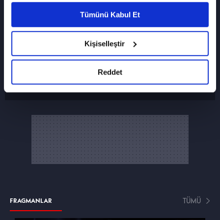
vasıtasıyla belirleyebilirsiniz. Çerezlere ilişkin
Tümünü Kabul Et
detaylı bilgi için Ayarlar butonuna tıklayabilir,
Çerez Bilgilendirme
Metnimizi ziyaret
SON FRAGMANI İZLE
edebilirsiniz.
Kişiselleştir
8. Bölüm fragmanı
6698 sayılı Kişisel Verilerin Korunması
Kanunu uyarınca hazırlanmış olan İnternet
Altı Üstü İstanbul
Sitesi Aydınlatma Metnimizi okumak ve
Reddet
sitemizi ziyaretiniz kapsamında
gerçekleştirilen veri işleme faaliyetleri ile ilgili
daha detaylı bilgi almak için lütfen
tıklayınız.
TÜMÜ
FRAGMANLAR