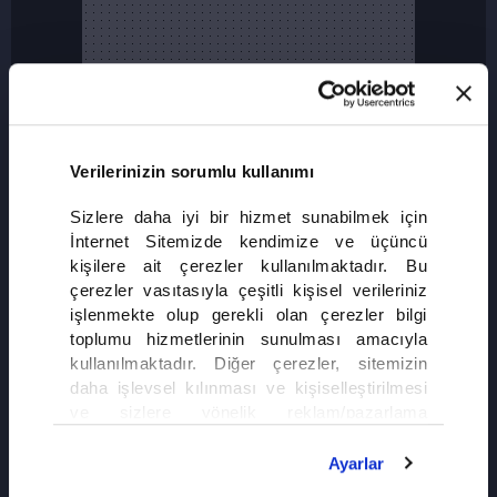
Verilerinizin sorumlu kullanımı
Sizlere daha iyi bir hizmet sunabilmek için
İnternet Sitemizde kendimize ve üçüncü
kişilere ait çerezler kullanılmaktadır. Bu
çerezler vasıtasıyla çeşitli kişisel verileriniz
işlenmekte olup gerekli olan çerezler bilgi
toplumu hizmetlerinin sunulması amacıyla
kullanılmaktadır. Diğer çerezler, sitemizin
daha işlevsel kılınması ve kişiselleştirilmesi
ve sizlere yönelik reklam/pazarlama
faaliyetlerinin yapılması, amaçlarıyla sınırlı
olarak açık rızanız dahilinde kullanılacaktır.
Ayarlar
Çerezlere ilişkin tercihlerinizi çerez paneli