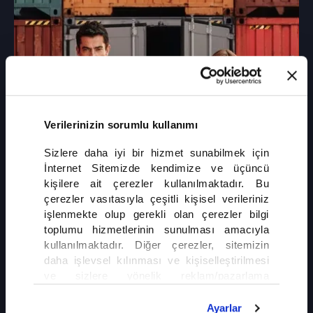
Verilerinizin sorumlu kullanımı
7 Nisan 2026, Salı
Sizlere daha iyi bir hizmet sunabilmek için
İnternet Sitemizde kendimize ve üçüncü
12. Bölüm fragmanı
kişilere ait çerezler kullanılmaktadır. Bu
A.B.İ.
çerezler vasıtasıyla çeşitli kişisel verileriniz
işlenmekte olup gerekli olan çerezler bilgi
toplumu hizmetlerinin sunulması amacıyla
kullanılmaktadır. Diğer çerezler, sitemizin
daha işlevsel kılınması ve kişiselleştirilmesi
ve sizlere yönelik reklam/pazarlama
faaliyetlerinin yapılması, amaçlarıyla sınırlı
olarak açık rızanız dahilinde kullanılacaktır.
Ayarlar