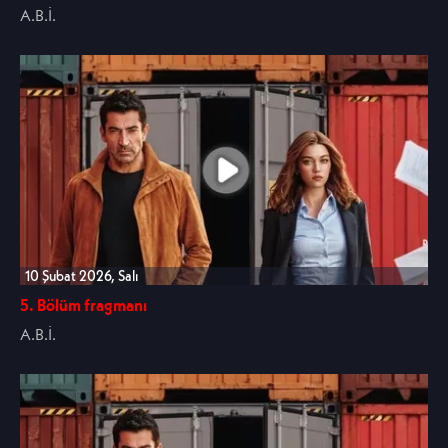
A.B.İ.
10 Şubat 2026, Salı
5. Bölüm fragmanı
A.B.İ.