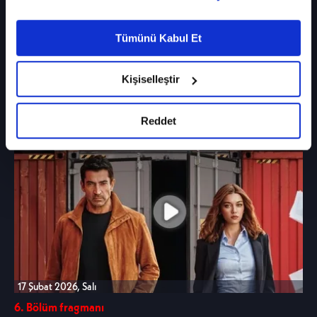
Çerezlere ilişkin tercihlerinizi çerez paneli
vasıtasıyla belirleyebilirsiniz. Çerezlere ilişkin
Tümünü Kabul Et
detaylı bilgi için Ayarlar butonuna tıklayabilir,
Çerez Bilgilendirme
Metnimizi ziyaret
24 Şubat 2026, Salı
edebilirsiniz.
Kişiselleştir
6. Bölüm fragmanı
6698 sayılı Kişisel Verilerin Korunması
A.B.İ.
Kanunu uyarınca hazırlanmış olan İnternet
Sitesi Aydınlatma Metnimizi okumak ve
Reddet
sitemizi ziyaretiniz kapsamında
gerçekleştirilen veri işleme faaliyetleri ile ilgili
daha detaylı bilgi almak için lütfen
tıklayınız.
17 Şubat 2026, Salı
6. Bölüm fragmanı