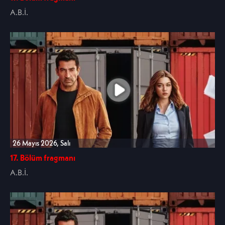
A.B.İ.
26 Mayıs 2026, Salı
17. Bölüm fragmanı
A.B.İ.