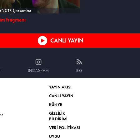
n 2017, Çarşamba
19 Nisan 2017, Çarşamba
lüm fragmanı
15. Bölüm fragmanı
CANLI YAYIN
R
INSTAGRAM
RSS
YAYIN AKIŞI
CANLI YAYIN
KÜNYE
GİZLİLİK
or
BİLDİRİMİ
VERİ POLİTİKASI
UYDU