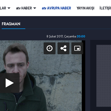
LAR
atv HABER
atv AVRUPA HABER
YAYIN AKIŞI
İLETİŞ
FRAGMAN
8 Şubat 2017, Çarşamba
20:00