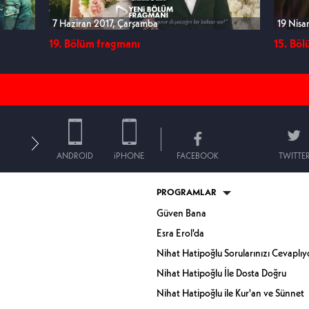
7 Haziran 2017, Çarşamba
19 Nisa
19. Bölüm fragmanı
15. Bö
ANDROID
iPHONE
FACEBOOK
TWITTE
PROGRAMLAR
Güven Bana
Esra Erol'da
Nihat Hatipoğlu Sorularınızı Cevaplıy
Nihat Hatipoğlu İle Dosta Doğru
Nihat Hatipoğlu ile Kur'an ve Sünnet