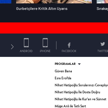
Gurbetçilere Kritik Altın Uyarıs
Sıraka
ANDROID
iPHONE
FACEBOOK
TWITTE
PROGRAMLAR
Güven Bana
Esra Erol'da
Nihat Hatipoğlu Sorularınızı Cevaplıy
Nihat Hatipoğlu İle Dosta Doğru
Nihat Hatipoğlu ile Kur'an ve Sünnet
Müge Anlı ile Tatlı Sert