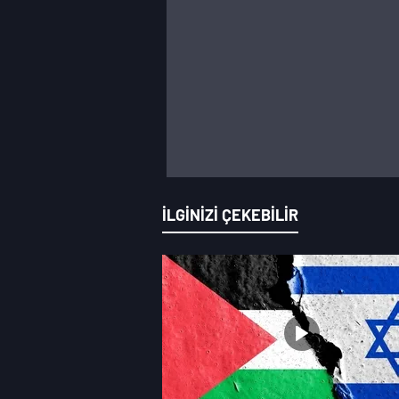
umutlar sona erdi. Dev turnuvada gözler art
bekliyor.
6️⃣ Dünya Kupası Coşkusu Sokaklara Taştı
2026 FIFA Dünya Kupası, sahadaki mücadele
farklı noktalarından gelen taraftarlar, futb
İLGİNİZİ ÇEKEBİLİR