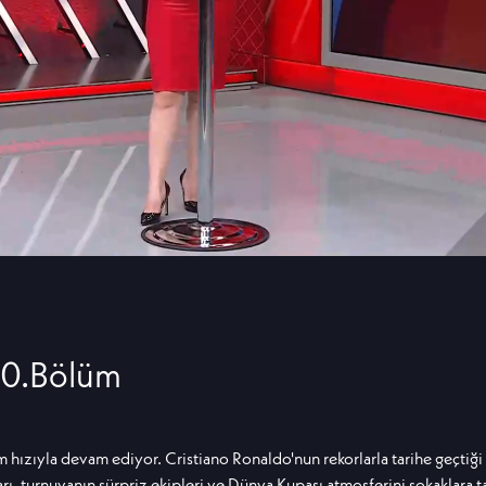
10.Bölüm
ızıyla devam ediyor. Cristiano Ronaldo'nun rekorlarla tarihe geçtiği
rı, turnuvanın sürpriz ekipleri ve Dünya Kupası atmosferini sokaklara 