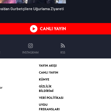
ya'dan Gurbetçilere Uğurlama Ziyareti
CANLI YAYIN
R
INSTAGRAM
RSS
YAYIN AKIŞI
CANLI YAYIN
KÜNYE
GİZLİLİK
or
BİLDİRİMİ
VERİ POLİTİKASI
UYDU
FREKANSLARI