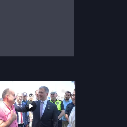
için kritik mücadeleler futbolseverleri
utulmaz anlara sahne oluyor. Dünyanın
anın atmosferini sokaklara taşıyor.