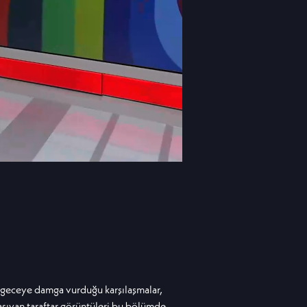
 geceye damga vurduğu karşılaşmalar,
taşıyan taraftar görüntüleri bu bölümde