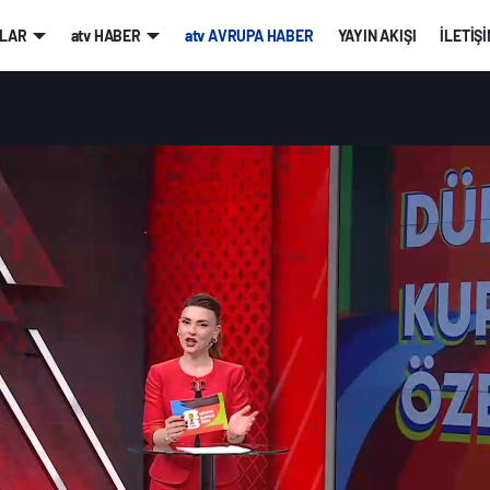
LAR
atv HABER
atv AVRUPA HABER
YAYIN AKIŞI
İLETİŞ