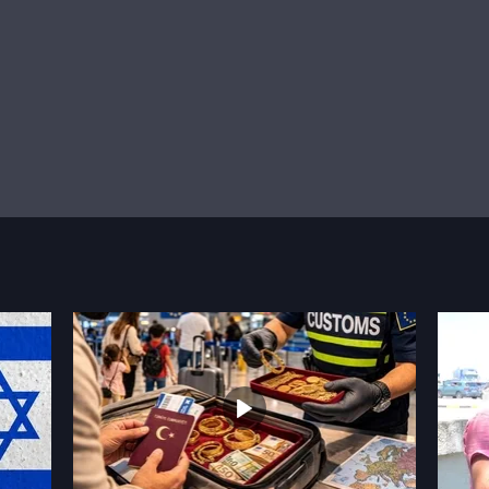
ık son karşılaşmalara çevrilirken, liderlik yarışı ve üst tur eşleşmeleri 
lerin yanı sıra tribünlerin ve şehirlerin renkli görüntüleriyle de un
ol sevgisini müzik, eğlence ve kültürel etkinliklerle birleştirerek turnuv