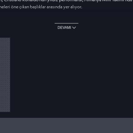
eri öne çıkan başlıklar arasında yer alıyor.
viçre, İspanya ve Portekiz rakiplerini eleyerek Son 16 Turu'na yüksel
mosfer oluşturdu.
DEVAMI
siyor
ttığı golle yine takımını sırtlarken maçın oyuncusu seçildi. Tecrübeli y
nda büyük yankı uyandırdı.
da teknik direktör Julian Nagelsmann ile yollar ayrıldı. Alman Futbol
i
an güvenlik olayları organizasyonun önüne geçti. Mısır ve Arjantin k
ündeme taşıdı.