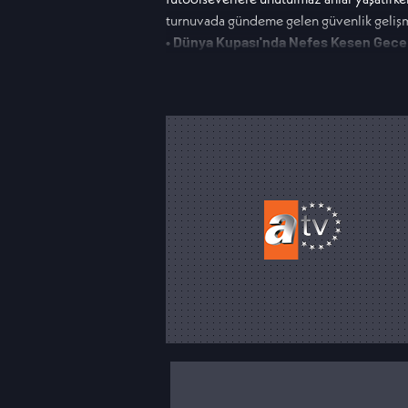
turnuvada gündeme gelen güvenlik gelişmel
• Dünya Kupası'nda Nefes Kesen Gece
Son 32 Turu'nda oynanan mücadelelerde İs
karşılaşmalarda tribünler de unutulmaz at
• Dünya Kupası'nda Ronaldo Rüzgârı E
Cristiano Ronaldo, Hırvatistan karşısında a
ilişkin yaptığı açıklamalar futbol dünyası
• Nagelsmann İstifa Etti
Dünya Kupası'na erken veda eden Almanya'
kamuoyunda geniş yankı buldu.
• 2026 Dünya Kupası'nda Güvenlik Kriz
ABD'de düzenlenen Dünya Kupası'nda yaşan
turnuvanın güvenlik boyutunu yeniden g