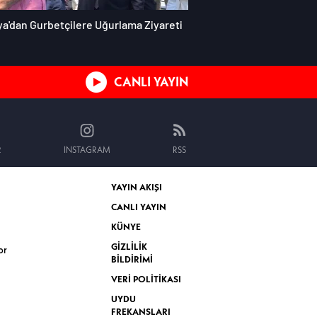
ya'dan Gurbetçilere Uğurlama Ziyareti
CANLI YAYIN
R
INSTAGRAM
RSS
YAYIN AKIŞI
CANLI YAYIN
KÜNYE
GİZLİLİK
or
BİLDİRİMİ
VERİ POLİTİKASI
UYDU
FREKANSLARI