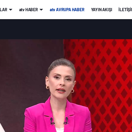
LAR
atv HABER
atv AVRUPA HABER
YAYIN AKIŞI
İLETİŞ