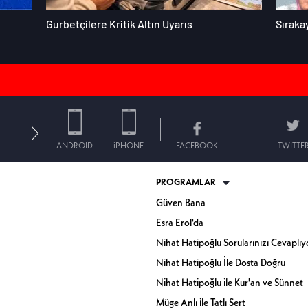
Gurbetçilere Kritik Altın Uyarıs
Sıraka
ANDROID
iPHONE
FACEBOOK
TWITTE
PROGRAMLAR
Güven Bana
Esra Erol'da
Nihat Hatipoğlu Sorularınızı Cevaplıy
Nihat Hatipoğlu İle Dosta Doğru
Nihat Hatipoğlu ile Kur'an ve Sünnet
Müge Anlı ile Tatlı Sert