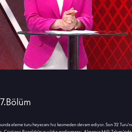
17.Bölüm
nda eleme turu heyecanı hız kesmeden devam ediyor. Son 32 Turu'nda
n, Cristiano Ronaldo'nun yıldız performansı, Almanya Milli Takımı'nda 