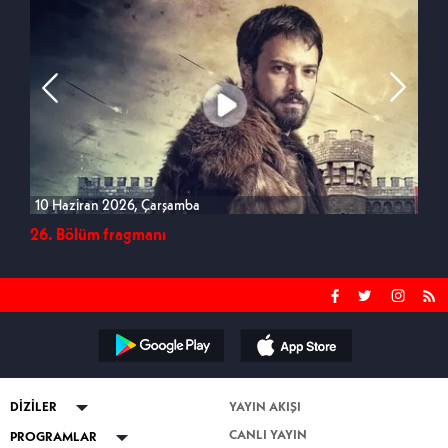
10 Haziran 2026, Çarşamba
3 H
26. Bölüm fragmanı
25.
DİZİLER
YAYIN AKIŞI
CANLI YAYIN
ABİ
PROGRAMLAR