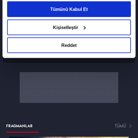
vasıtasıyla belirleyebilirsiniz. Çerezlere ilişkin
Tümünü Kabul Et
detaylı bilgi için Ayarlar butonuna tıklayabilir,
Çerez Bilgilendirme
Metnimizi ziyaret
SON FRAGMANI İZLE
edebilirsiniz.
Kişiselleştir
29. Bölüm fragmanı
6698 sayılı Kişisel Verilerin Korunması
Kanunu uyarınca hazırlanmış olan İnternet
Var mısın Yok musun
Sitesi Aydınlatma Metnimizi okumak ve
Reddet
sitemizi ziyaretiniz kapsamında
gerçekleştirilen veri işleme faaliyetleri ile ilgili
daha detaylı bilgi almak için lütfen
tıklayınız.
TÜMÜ
FRAGMANLAR