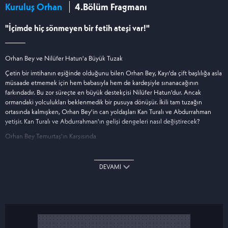
Kuruluş Orhan
4.Bölüm Fragmanı
"İçimde hiç sönmeyen bir fetih ateşi var!"
Orhan Bey ve Nilüfer Hatun'a Büyük Tuzak
Çetin bir imtihanın eşiğinde olduğunu bilen Orhan Bey, Kayı'da çift başlılığa asla
müsaade etmemek için hem babasıyla hem de kardeşiyle sınanacağının
farkındadır. Bu zor süreçte en büyük destekçisi Nilüfer Hatun'dur. Ancak
ormandaki yolculukları beklenmedik bir pusuya dönüşür. İkili tam tuzağın
ortasında kalmışken, Orhan Bey'in can yoldaşları Kan Turalı ve Abdurrahman
yetişir. Kan Turalı ve Abdurrahman'ın gelişi dengeleri nasıl değiştirecek?
Orhan Bey Temurtaş'ın Karşısında
Beyliği içinde bulunduğu cendereden çıkaracak tek yolun Bursa kuşatmasının
kaldırılması olduğunu düşünen Orhan Bey, kardeşini bile karşısına alma pahasına
DEVAMI
Temurtaş'la görüşmeye gider. Temurtaş'a, Alaeddin ve Şahinşah Bey'i
durduracağını söyleyen Orhan Bey amacına ulaşabilecek mi?
Flavius ve Fatma Hatun Arasında Neler Yaşanacak?
İntikam hırsıyla yanıp tutuşan Flavius, Söğüt'te yeni bir plan kurar. Bir kez daha
Fatma Hatun'la karşı karşıya gelen Flavius; bir yandan bütün gücüyle saldırmayı