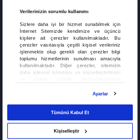
Verilerinizin sorumlu kullanımı
Sizlere daha iyi bir hizmet sunabilmek için
İnternet Sitemizde kendimize ve üçüncü
kişilere ait çerezler kullanılmaktadır. Bu
çerezler vasıtasıyla çeşitli kişisel verileriniz
işlenmekte olup gerekli olan çerezler bilgi
toplumu hizmetlerinin sunulması amacıyla
kullanılmaktadır. Diğer çerezler, sitemizin
daha işlevsel kılınması ve kişiselleştirilmesi
ve sizlere yönelik reklam/pazarlama
faaliyetlerinin yapılması, amaçlarıyla sınırlı
SON FRAGMANI İZLE
olarak açık rızanız dahilinde kullanılacaktır.
Ayarlar
8. Bölüm fragmanı
Çerezlere ilişkin tercihlerinizi çerez paneli
Altı Üstü İstanbul
vasıtasıyla belirleyebilirsiniz. Çerezlere ilişkin
Tümünü Kabul Et
detaylı bilgi için Ayarlar butonuna tıklayabilir,
Çerez Bilgilendirme
Metnimizi ziyaret
edebilirsiniz.
Kişiselleştir
6698 sayılı Kişisel Verilerin Korunması