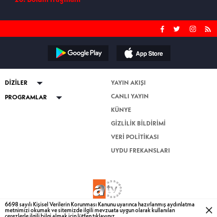
DİZİLER
YAYIN AKIŞI
CANLI YAYIN
ABİ
PROGRAMLAR
KÜNYE
Kuruluş Orhan
Güven Bana
GİZLİLİK BİLDİRİMİ
Altı Üstü İstanbul
Esra Erol'da
VERİ POLİTİKASI
Mercan Köşk
Nihat Hatipoğlu Sorularınızı
Cevaplıyor
UYDU FREKANSLARI
Nihat Hatipoğlu İle Dosta Doğru
Nihat Hatipoğlu ile Kur'an ve Sünnet
Müge Anlı ile Tatlı Sert
Mutfak Bahane
6698 sayılı Kişisel Verilerin Korunması Kanunu uyarınca hazırlanmış aydınlatma
metnimizi okumak ve sitemizde ilgili mevzuata uygun olarak kullanılan
BİZE ULAŞIN
Dizi TV
çerezlerle
ilgili bilgi almak için lütfen
tıklayınız.