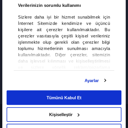
Verilerinizin sorumlu kullanımı
MERCAN KÖŞK
Sizlere daha iyi bir hizmet sunabilmek için
İnternet Sitemizde kendimize ve üçüncü
kişilere ait çerezler kullanılmaktadır. Bu
çerezler vasıtasıyla çeşitli kişisel verileriniz
işlenmekte olup gerekli olan çerezler bilgi
toplumu hizmetlerinin sunulması amacıyla
kullanılmaktadır. Diğer çerezler, sitemizin
daha işlevsel kılınması ve kişiselleştirilmesi
ve sizlere yönelik reklam/pazarlama
faaliyetlerinin yapılması, amaçlarıyla sınırlı
olarak açık rızanız dahilinde kullanılacaktır.
Ayarlar
Çerezlere ilişkin tercihlerinizi çerez paneli
vasıtasıyla belirleyebilirsiniz. Çerezlere ilişkin
Tümünü Kabul Et
detaylı bilgi için Ayarlar butonuna tıklayabilir,
Çerez Bilgilendirme
Metnimizi ziyaret
edebilirsiniz.
Mercan Köşk
Kişiselleştir
6698 sayılı Kişisel Verilerin Korunması
Kanunu uyarınca hazırlanmış olan İnternet