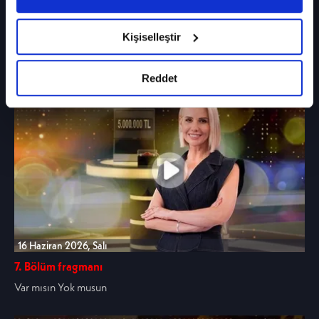
Çerez Bilgilendirme
Metnimizi ziyaret
18 Haziran 2026, Perşembe
edebilirsiniz.
Kişiselleştir
9. Bölüm fragmanı
6698 sayılı Kişisel Verilerin Korunması
Var mısın Yok musun
Kanunu uyarınca hazırlanmış olan İnternet
Sitesi Aydınlatma Metnimizi okumak ve
Reddet
sitemizi ziyaretiniz kapsamında
gerçekleştirilen veri işleme faaliyetleri ile ilgili
daha detaylı bilgi almak için lütfen
tıklayınız.
16 Haziran 2026, Salı
7. Bölüm fragmanı
Var mısın Yok musun