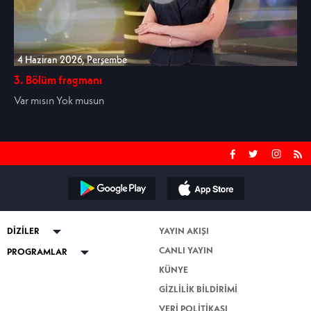
4 Haziran 2026, Perşembe
3. Bölüm fragmanı
Var mısın Yok musun
DİZİLER
YAYIN AKIŞI
CANLI YAYIN
ABİ
PROGRAMLAR
KÜNYE
Kuruluş Orhan
Güven Bana
GİZLİLİK BİLDİRİMİ
Altı Üstü İstanbul
Esra Erol'da
VERİ POLİTİKASI
Mercan Köşk