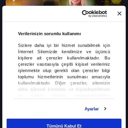
Verilerinizin sorumlu kullanımı
29 Haziran 2026, Pazartesi
Sizlere daha iyi bir hizmet sunabilmek için
İnternet Sitemizde kendimize ve üçüncü
13. Bölüm fragmanı
kişilere ait çerezler kullanılmaktadır. Bu
Var mısın Yok musun
çerezler vasıtasıyla çeşitli kişisel verileriniz
işlenmekte olup gerekli olan çerezler bilgi
toplumu hizmetlerinin sunulması amacıyla
kullanılmaktadır. Diğer çerezler, sitemizin
daha işlevsel kılınması ve kişiselleştirilmesi
ve sizlere yönelik reklam/pazarlama
faaliyetlerinin yapılması, amaçlarıyla sınırlı
olarak açık rızanız dahilinde kullanılacaktır.
Ayarlar
Çerezlere ilişkin tercihlerinizi çerez paneli
vasıtasıyla belirleyebilirsiniz. Çerezlere ilişkin
Tümünü Kabul Et
detaylı bilgi için Ayarlar butonuna tıklayabilir,