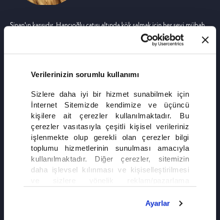
Sinan'ın karısıdır. Hancıoğlu çatısı altında kök salmak için her şeyi mübah
sayan tehlikeli yenge! Bir erkek evlat doğurma baskısıyla yaşayan,
kardeşini dahi kurban edebilecek kadar gözü kara.
Verilerinizin sorumlu kullanımı
Sizlere daha iyi bir hizmet sunabilmek için
İnternet Sitemizde kendimize ve üçüncü
kişilere ait çerezler kullanılmaktadır. Bu
çerezler vasıtasıyla çeşitli kişisel verileriniz
işlenmekte olup gerekli olan çerezler bilgi
toplumu hizmetlerinin sunulması amacıyla
kullanılmaktadır. Diğer çerezler, sitemizin
daha işlevsel kılınması ve kişiselleştirilmesi
ve sizlere yönelik reklam/pazarlama
faaliyetlerinin yapılması, amaçlarıyla sınırlı
olarak açık rızanız dahilinde kullanılacaktır.
Ayarlar
Çerezlere ilişkin tercihlerinizi çerez paneli