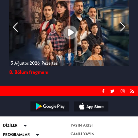
3 Ağustos 2026, Pazartesi
27 
8. Bölüm fragmanı
7. B
DİZİLER
YAYIN AKIŞI
CANLI YAYIN
ABİ
PROGRAMLAR