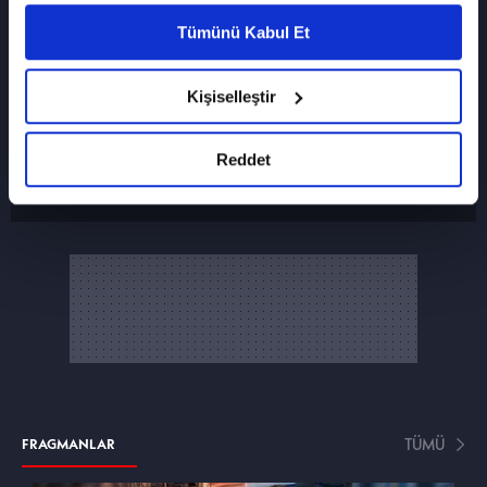
vasıtasıyla belirleyebilirsiniz. Çerezlere ilişkin
Tümünü Kabul Et
detaylı bilgi için Ayarlar butonuna tıklayabilir,
Çerez Bilgilendirme
Metnimizi ziyaret
SON FRAGMANI İZLE
edebilirsiniz.
Kişiselleştir
8. Bölüm fragmanı
6698 sayılı Kişisel Verilerin Korunması
Kanunu uyarınca hazırlanmış olan İnternet
Altı Üstü İstanbul
Sitesi Aydınlatma Metnimizi okumak ve
Reddet
sitemizi ziyaretiniz kapsamında
gerçekleştirilen veri işleme faaliyetleri ile ilgili
daha detaylı bilgi almak için lütfen
tıklayınız.
TÜMÜ
FRAGMANLAR