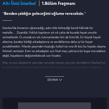
Altı Üstü İstanbul
1.Bölüm Fragmanı
“Benden çaldığın geleceğimi oğluma vereceksin.”
İstanbul'da kimsenin uğramadığı, adını bile bilmediği kendi hâlinde bir
mahalle… Ziyankâr. Yokluk kapılarını sık sık çalsa da burada hayat umutla
sürmektedir. O umuda en sıkı tutunanlardan biri de Emir'dir. En büyük hayali
ailesine, kardeşi bildiği arkadaşlarına ve sevdiklerine daha iyi bir hayat
sunabilmektir. Yıllardır peşinden koştuğu futbol ise ona ilk kez bu hayale ulaşma
ihtimali vermiştir. Emir ve arkadaşları için final maçı yalnızca bir kupa mücadelesi
değil, hayatlarını değiştirebilecek son fırsattır.
Maç öncesi rakiplerini yakından tanımak isteyen gençler, kendilerini İstanbul'un
hiç bilmedikleri bir yüzünde bulurlar. İlk karşılaşma sert geçer. Naz ve Melek…
Uzay ve Emir… Aynı şehrin farklı hayatlarında büyüyen bu gençler, henüz
farkında olmasalar da kaderlerini değiştirecek bir yolun başındadır.
DEVAMI
Kahkahaların ve umut dolu hayallerin arasında yaşanacak sarsıcı bir olay,
Ziyankâr'ın dengesini sarsacaktır. Emir ise ilk kez sevdiklerini korumanın hayal
kurmaktan çok daha zor olduğunu fark edecektir. Çünkü bazen bir insanın
kaderi tek bir günde değişir. Bazı maçlar sahada değil, hayatta kazanılır.