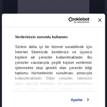
Verilerinizin sorumlu kullanımı
Sizlere daha iyi bir hizmet sunabilmek için
İnternet Sitemizde kendimize ve üçüncü
kişilere ait çerezler kullanılmaktadır. Bu
çerezler vasıtasıyla çeşitli kişisel verileriniz
işlenmekte olup gerekli olan çerezler bilgi
toplumu hizmetlerinin sunulması amacıyla
kullanılmaktadır. Diğer çerezler, sitemizin
daha işlevsel kılınması ve kişiselleştirilmesi
ve sizlere yönelik reklam/pazarlama
faaliyetlerinin yapılması, amaçlarıyla sınırlı
olarak açık rızanız dahilinde kullanılacaktır.
Ayarlar
Çerezlere ilişkin tercihlerinizi çerez paneli