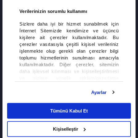
Verilerinizin sorumlu kullanımı
Sizlere daha iyi bir hizmet sunabilmek için
İnternet Sitemizde kendimize ve üçüncü
kişilere ait çerezler kullanılmaktadır. Bu
çerezler vasıtasıyla çeşitli kişisel verileriniz
işlenmekte olup gerekli olan çerezler bilgi
toplumu hizmetlerinin sunulması amacıyla
kullanılmaktadır. Diğer çerezler, sitemizin
daha işlevsel kılınması ve kişiselleştirilmesi
ve sizlere yönelik reklam/pazarlama
faaliyetlerinin yapılması, amaçlarıyla sınırlı
SON FRAGMANI İZLE
olarak açık rızanız dahilinde kullanılacaktır.
Ayarlar
8. Bölüm fragmanı
Çerezlere ilişkin tercihlerinizi çerez paneli
Altı Üstü İstanbul
vasıtasıyla belirleyebilirsiniz. Çerezlere ilişkin
Tümünü Kabul Et
detaylı bilgi için Ayarlar butonuna tıklayabilir,
Çerez Bilgilendirme
Metnimizi ziyaret
edebilirsiniz.
Kişiselleştir
6698 sayılı Kişisel Verilerin Korunması