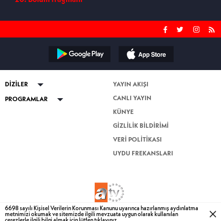
DİZİLER
YAYIN AKIŞI
CANLI YAYIN
ABİ
PROGRAMLAR
KÜNYE
Kuruluş Orhan
Güven Bana
GİZLİLİK BİLDİRİMİ
Altı Üstü İstanbul
Esra Erol'da
VERİ POLİTİKASI
Mercan Köşk
Nihat Hatipoğlu Sorularınızı
Cevaplıyor
UYDU FREKANSLARI
Nihat Hatipoğlu İle Dosta Doğru
Nihat Hatipoğlu ile Kur'an ve Sünnet
Müge Anlı ile Tatlı Sert
Mutfak Bahane
6698 sayılı Kişisel Verilerin Korunması Kanunu uyarınca hazırlanmış aydınlatma
metnimizi okumak ve sitemizde ilgili mevzuata uygun olarak kullanılan
BİZE ULAŞIN
Dizi TV
çerezlerle
ilgili bilgi almak için lütfen
tıklayınız.