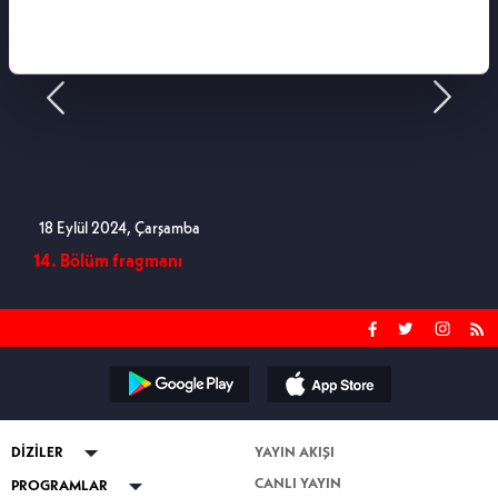
18 Eylül 2024, Çarşamba
11 E
14. Bölüm fragmanı
13. 
DİZİLER
YAYIN AKIŞI
CANLI YAYIN
ABİ
PROGRAMLAR