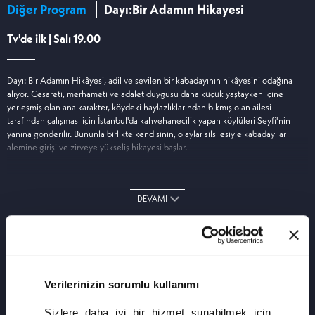
Diğer Program
Dayı:Bir Adamın Hikayesi
Tv'de ilk | Salı 19.00
Dayı: Bir Adamın Hikâyesi, adil ve sevilen bir kabadayının hikâyesini odağına
alıyor. Cesareti, merhameti ve adalet duygusu daha küçük yaştayken içine
yerleşmiş olan ana karakter, köydeki haylazlıklarından bıkmış olan ailesi
tarafından çalışması için İstanbul'da kahvehanecilik yapan köylüleri Seyfi'nin
yanına gönderilir. Bununla birlikte kendisinin, olaylar silsilesiyle kabadayılar
alemine girişi ve zirveye yükseliş hikayesi başlar.
DEVAMI
Verilerinizin sorumlu kullanımı
Sizlere daha iyi bir hizmet sunabilmek için