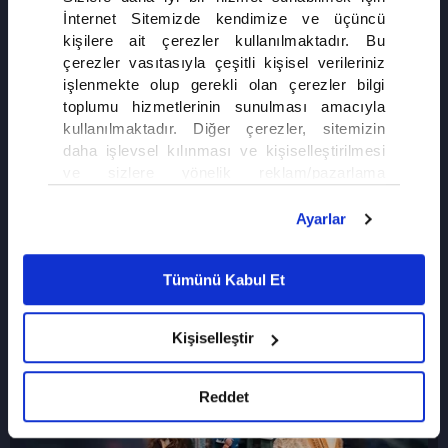
İnternet Sitemizde kendimize ve üçüncü
kişilere ait çerezler kullanılmaktadır. Bu
çerezler vasıtasıyla çeşitli kişisel verileriniz
işlenmekte olup gerekli olan çerezler bilgi
toplumu hizmetlerinin sunulması amacıyla
kullanılmaktadır. Diğer çerezler, sitemizin
daha işlevsel kılınması ve kişiselleştirilmesi
ve sizlere yönelik reklam/pazarlama
faaliyetlerinin yapılması, amaçlarıyla sınırlı
olarak açık rızanız dahilinde kullanılacaktır.
Ayarlar
Çerezlere ilişkin tercihlerinizi çerez paneli
vasıtasıyla belirleyebilirsiniz. Çerezlere ilişkin
Tümünü Kabul Et
detaylı bilgi için Ayarlar butonuna tıklayabilir,
Çerez Bilgilendirme
Metnimizi ziyaret
edebilirsiniz.
Kişiselleştir
6698 sayılı Kişisel Verilerin Korunması
Kanunu uyarınca hazırlanmış olan İnternet
Sitesi Aydınlatma Metnimizi okumak ve
Reddet
sitemizi ziyaretiniz kapsamında
gerçekleştirilen veri işleme faaliyetleri ile ilgili