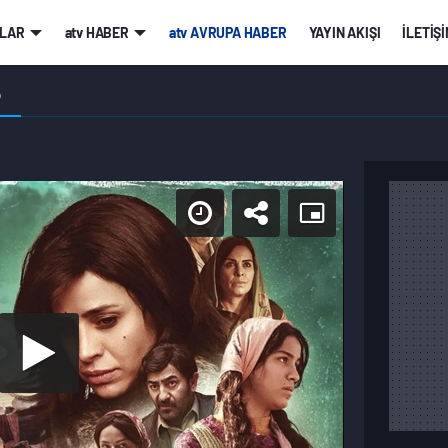
LAR
atv HABER
atv AVRUPA HABER
YAYIN AKIŞI
İLETİŞ
O