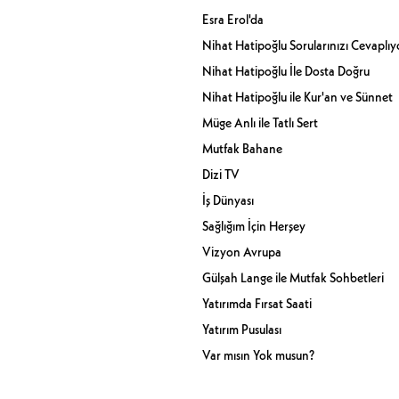
Esra Erol'da
Nihat Hatipoğlu Sorularınızı Cevaplıy
Nihat Hatipoğlu İle Dosta Doğru
Nihat Hatipoğlu ile Kur'an ve Sünnet
Müge Anlı ile Tatlı Sert
Mutfak Bahane
Dizi TV
İş Dünyası
Sağlığım İçin Herşey
Vizyon Avrupa
Gülşah Lange ile Mutfak Sohbetleri
Yatırımda Fırsat Saati
Yatırım Pusulası
Var mısın Yok musun?