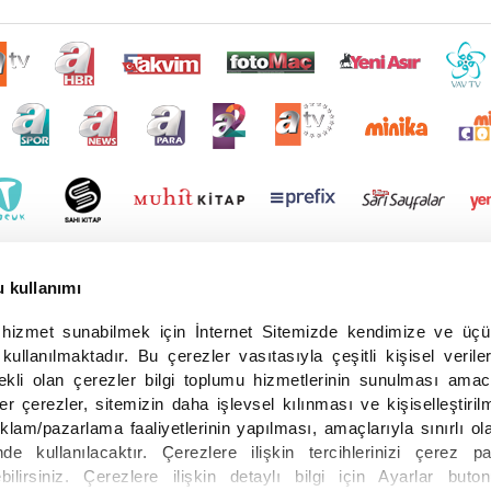
u kullanımı
r hizmet sunabilmek için İnternet Sitemizde kendimize ve üç
 kullanılmaktadır. Bu çerezler vasıtasıyla çeşitli kişisel veriler
ekli olan çerezler bilgi toplumu hizmetlerinin sunulması amac
er çerezler, sitemizin daha işlevsel kılınması ve kişiselleştiril
eklam/pazarlama faaliyetlerinin yapılması, amaçlarıyla sınırlı ol
de kullanılacaktır. Çerezlere ilişkin tercihlerinizi çerez pa
ebilirsiniz. Çerezlere ilişkin detaylı bilgi için Ayarlar buto