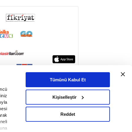
Tümünü Kabul Et
üncü
iniz
Kişiselleştir
ıyla
mesi
Reddet
arak
neli
nuna