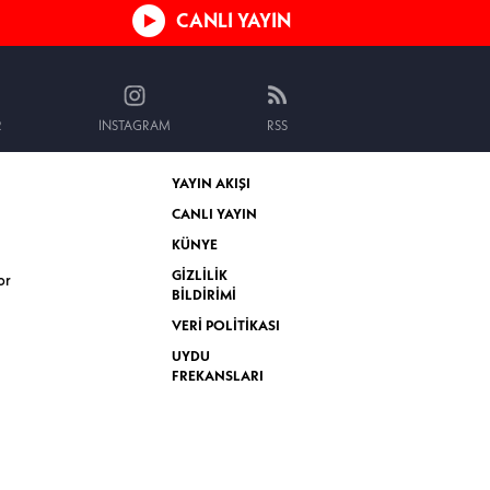
CANLI YAYIN
R
INSTAGRAM
RSS
YAYIN AKIŞI
CANLI YAYIN
KÜNYE
GİZLİLİK
or
BİLDİRİMİ
VERİ POLİTİKASI
UYDU
FREKANSLARI