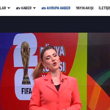
LAR
atv HABER
atv AVRUPA HABER
YAYIN AKIŞI
İLETİŞ