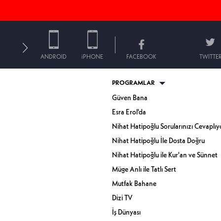
ANDROID
iPHONE
FACEBOOK
TWITTE
PROGRAMLAR
Güven Bana
Esra Erol'da
Nihat Hatipoğlu Sorularınızı Cevaplıy
Nihat Hatipoğlu İle Dosta Doğru
Nihat Hatipoğlu ile Kur'an ve Sünnet
Müge Anlı ile Tatlı Sert
Mutfak Bahane
Dizi TV
İş Dünyası