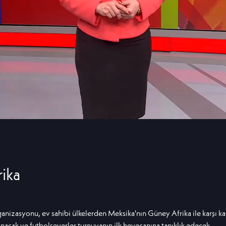
ika
ganizasyonu, ev sahibi ülkelerden Meksika'nın Güney Afrika ile karşı kar
anacak ve futbolseverler turnuvanın ilk heyecanına tanıklık edecek.