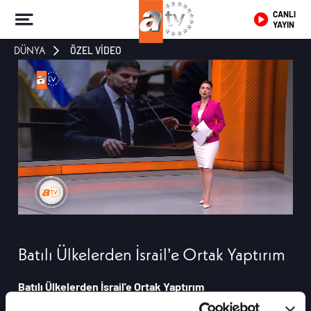
CANLI
YAYIN
DÜNYA
ÖZEL VİDEO
Batılı Ülkelerden İsrail’e Ortak Yaptırım
Batılı Ülkelerden İsrail'e Ortak Yaptırım
Fransa, Batı Şeria'daki yerleşim politikalarına verdiği destek nedeniyle İsrail