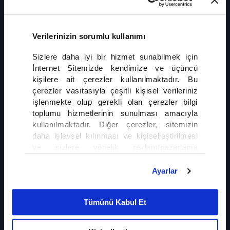
Maliye Bakanı Smotrich'in ülkeye girişini yasakladı. Karar, Fransa'nın
İngiltere, Kanada, Avustralya ve Norveç ile birlikte aldığı ortak yaptırım
adımlarının bir parçası olarak açıklandı.
Verilerinizin sorumlu kullanımı
Sizlere daha iyi bir hizmet sunabilmek için
İnternet Sitemizde kendimize ve üçüncü
kişilere ait çerezler kullanılmaktadır. Bu
çerezler vasıtasıyla çeşitli kişisel verileriniz
işlenmekte olup gerekli olan çerezler bilgi
İLGİNİZİ ÇEKEBİLİR
toplumu hizmetlerinin sunulması amacıyla
kullanılmaktadır. Diğer çerezler, sitemizin
Gazze'de Ateşkes Yine Çıkmaza Girdi
daha işlevsel kılınması ve kişiselleştirilmesi
ve sizlere yönelik reklam/pazarlama
faaliyetlerinin yapılması, amaçlarıyla sınırlı
olarak açık rızanız dahilinde kullanılacaktır.
Ayarlar
Gurbetçilere Kritik Altın Uyarıs
Çerezlere ilişkin tercihlerinizi çerez paneli
vasıtasıyla belirleyebilirsiniz. Çerezlere ilişkin
Tümünü Kabul Et
detaylı bilgi için Ayarlar butonuna tıklayabilir,
Çerez Bilgilendirme
Metnimizi ziyaret
edebilirsiniz.