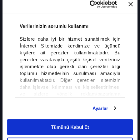
İran-ABD Geriliminde Ateşkes Çöktü
Ateşkes girişimlerinin kırılganlığını koruduğu ABD-İran savaşında, karşılıklı
saldırılar yeniden hız kazandı. Askerî operasyonlar ve diplomatik temaslar
eş zamanlı sürerken, Orta Doğu'da bölgesel savaş endişeleri derinleşiyor.
Verilerinizin sorumlu kullanımı
Sizlere daha iyi bir hizmet sunabilmek için
İnternet Sitemizde kendimize ve üçüncü
kişilere ait çerezler kullanılmaktadır. Bu
çerezler vasıtasıyla çeşitli kişisel verileriniz
işlenmekte olup gerekli olan çerezler bilgi
İLGİNİZİ ÇEKEBİLİR
toplumu hizmetlerinin sunulması amacıyla
kullanılmaktadır. Diğer çerezler, sitemizin
daha işlevsel kılınması ve kişiselleştirilmesi
Gazze'de Ateşkes Yine Çıkmaza Girdi
ve sizlere yönelik reklam/pazarlama
faaliyetlerinin yapılması, amaçlarıyla sınırlı
olarak açık rızanız dahilinde kullanılacaktır.
Ayarlar
Çerezlere ilişkin tercihlerinizi çerez paneli
Gurbetçilere Kritik Altın Uyarıs
vasıtasıyla belirleyebilirsiniz. Çerezlere ilişkin
Tümünü Kabul Et
detaylı bilgi için Ayarlar butonuna tıklayabilir,
Çerez Bilgilendirme
Metnimizi ziyaret