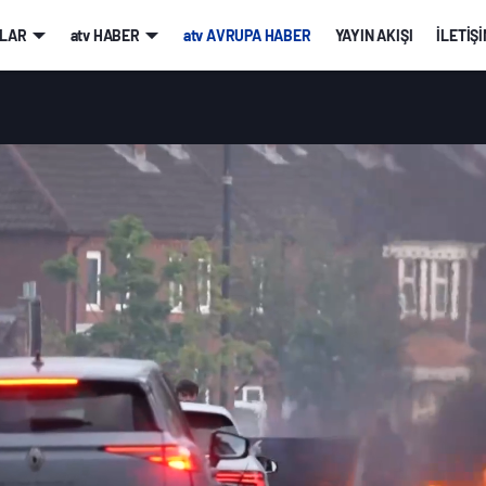
LAR
atv HABER
atv AVRUPA HABER
YAYIN AKIŞI
İLETİŞ