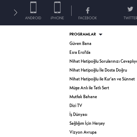
ANDROID
iPHONE
FACEBOOK
TWITTE
PROGRAMLAR
Güven Bana
Esra Erol'da
Nihat Hatipoğlu Sorularınızı Cevaplıy
Nihat Hatipoğlu İle Dosta Doğru
Nihat Hatipoğlu ile Kur'an ve Sünnet
Müge Anlı ile Tatlı Sert
Mutfak Bahane
Dizi TV
İş Dünyası
Sağlığım İçin Herşey
Vizyon Avrupa