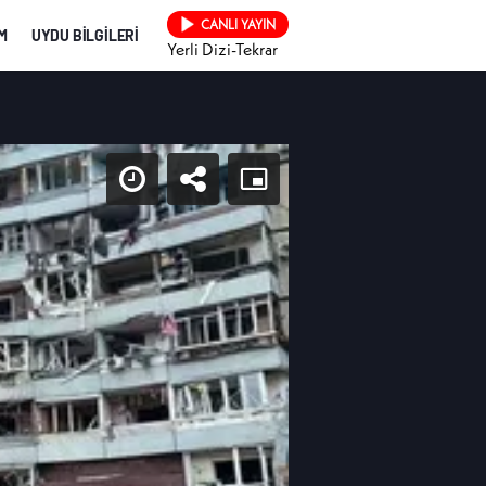
CANLI YAYIN
İM
UYDU BİLGİLERİ
Yerli Dizi-Tekrar