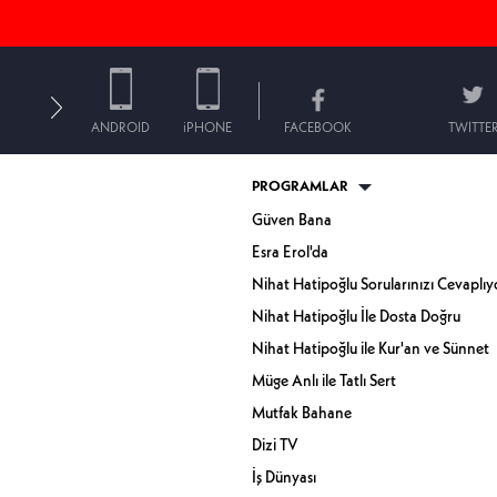
ANDROID
iPHONE
FACEBOOK
TWITTE
PROGRAMLAR
Güven Bana
Esra Erol'da
Nihat Hatipoğlu Sorularınızı Cevaplıy
Nihat Hatipoğlu İle Dosta Doğru
Nihat Hatipoğlu ile Kur'an ve Sünnet
Müge Anlı ile Tatlı Sert
Mutfak Bahane
Dizi TV
İş Dünyası