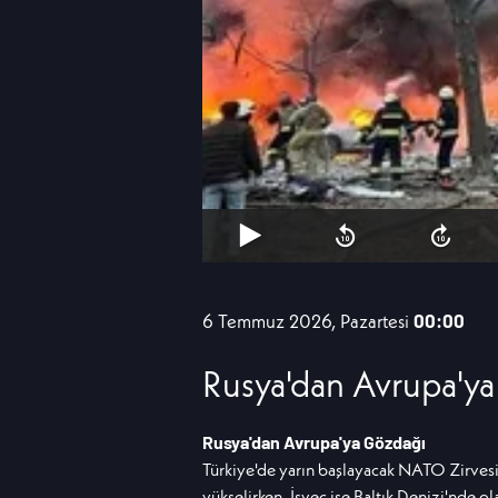
6 Temmuz 2026, Pazartesi
00:00
Rusya'dan Avrupa'y
Rusya'dan Avrupa'ya Gözdağı
Türkiye'de yarın başlayacak NATO Zirvesi 
yükselirken, İsveç ise Baltık Denizi'nde ol