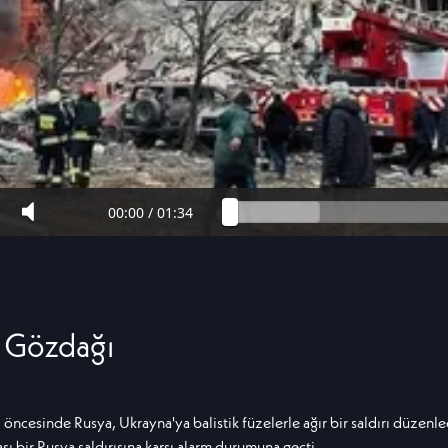
00:00
/
01:34
a Gözdağı
öncesinde Rusya, Ukrayna'ya balistik füzelerle ağır bir saldırı düzen
ası bir Rusya saldırısına karşı alarm durumuna geçti.