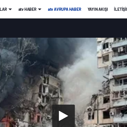
LAR
atv HABER
atv AVRUPA HABER
YAYIN AKIŞI
İLETİŞ