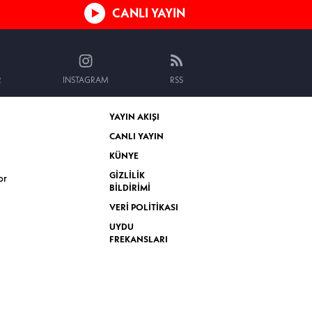
CANLI YAYIN
R
INSTAGRAM
RSS
YAYIN AKIŞI
CANLI YAYIN
KÜNYE
GİZLİLİK
or
BİLDİRİMİ
VERİ POLİTİKASI
UYDU
FREKANSLARI