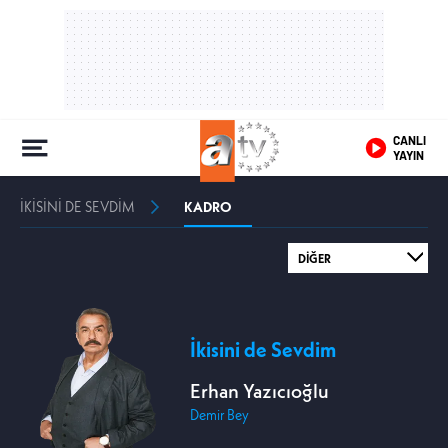
CANLI
YAYIN
İKİSİNİ DE SEVDİM
KADRO
İkisini de Sevdim
Erhan Yazıcıoğlu
Demir Bey