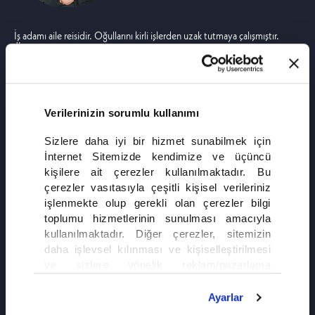
İş adamı aile reisidir. Oğullarını kirli işlerden uzak tutmaya çalışmıştır.
Özellikle büyük oğlu ile başı derttedir. Aileyi bir arada tutmak için
elinden geleni yapar. Sözünün üstüne söz söylenmesi mümkün değildir.
Sert bir karakter.
Verilerinizin sorumlu kullanımı
Sizlere daha iyi bir hizmet sunabilmek için
İnternet Sitemizde kendimize ve üçüncü
kişilere ait çerezler kullanılmaktadır. Bu
çerezler vasıtasıyla çeşitli kişisel verileriniz
işlenmekte olup gerekli olan çerezler bilgi
toplumu hizmetlerinin sunulması amacıyla
kullanılmaktadır. Diğer çerezler, sitemizin
daha işlevsel kılınması ve kişiselleştirilmesi
ve sizlere yönelik reklam/pazarlama
faaliyetlerinin yapılması, amaçlarıyla sınırlı
olarak açık rızanız dahilinde kullanılacaktır.
Ayarlar
Çerezlere ilişkin tercihlerinizi çerez paneli