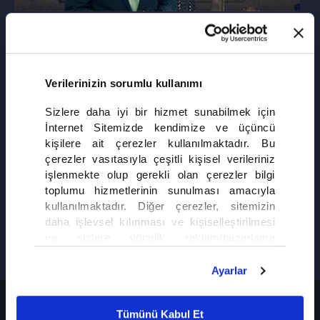
NİHAT HATİPOĞLU İLE DOSTA DOĞRU
Peygamber Efendimizin ve Ehli Beytinin hayatından hikâyeler...
Verilerinizin sorumlu kullanımı
Sizlere daha iyi bir hizmet sunabilmek için
İnternet Sitemizde kendimize ve üçüncü
kişilere ait çerezler kullanılmaktadır. Bu
çerezler vasıtasıyla çeşitli kişisel verileriniz
işlenmekte olup gerekli olan çerezler bilgi
toplumu hizmetlerinin sunulması amacıyla
kullanılmaktadır. Diğer çerezler, sitemizin
daha işlevsel kılınması ve kişiselleştirilmesi
ve sizlere yönelik reklam/pazarlama
faaliyetlerinin yapılması, amaçlarıyla sınırlı
olarak açık rızanız dahilinde kullanılacaktır.
Ayarlar
Çerezlere ilişkin tercihlerinizi çerez paneli
vasıtasıyla belirleyebilirsiniz. Çerezlere ilişkin
Nihat Hatipoğlu İle Dosta Doğru
Tümünü Kabul Et
detaylı bilgi için Ayarlar butonuna tıklayabilir,