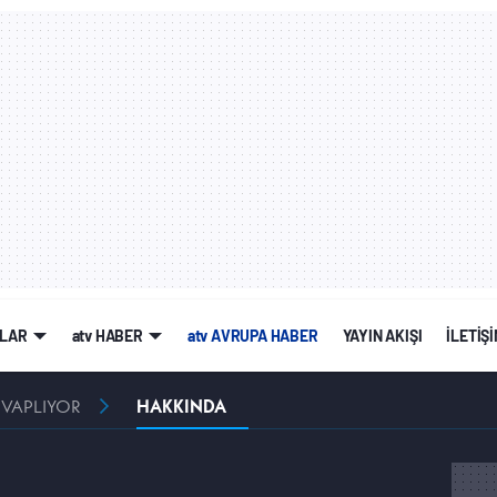
LAR
atv HABER
atv AVRUPA HABER
YAYIN AKIŞI
İLETİŞ
EVAPLIYOR
HAKKINDA