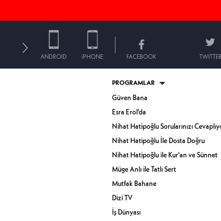
ANDROID
iPHONE
FACEBOOK
TWITTE
PROGRAMLAR
Güven Bana
Esra Erol'da
Nihat Hatipoğlu Sorularınızı Cevaplıy
Nihat Hatipoğlu İle Dosta Doğru
Nihat Hatipoğlu ile Kur'an ve Sünnet
Müge Anlı ile Tatlı Sert
Mutfak Bahane
Dizi TV
İş Dünyası