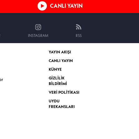
CANLI YAYIN
R
INSTAGRAM
RSS
YAYIN AKIŞI
CANLI YAYIN
KÜNYE
GİZLİLİK
or
BİLDİRİMİ
VERİ POLİTİKASI
UYDU
FREKANSLARI