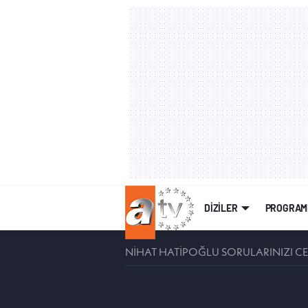
DİZİLER
PROGRAM
NİHAT HATİPOĞLU SORULARINIZI C