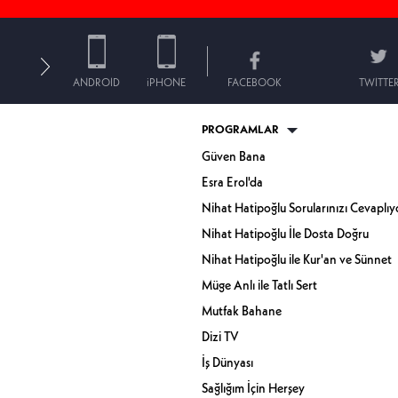
ANDROID
iPHONE
FACEBOOK
TWITTE
PROGRAMLAR
Güven Bana
Esra Erol'da
Nihat Hatipoğlu Sorularınızı Cevaplıy
Nihat Hatipoğlu İle Dosta Doğru
Nihat Hatipoğlu ile Kur'an ve Sünnet
Müge Anlı ile Tatlı Sert
Mutfak Bahane
Dizi TV
İş Dünyası
Sağlığım İçin Herşey