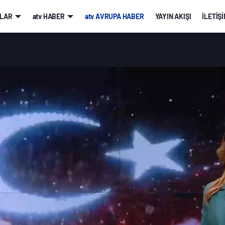
LAR
atv HABER
atv AVRUPA HABER
YAYIN AKIŞI
İLETİŞ