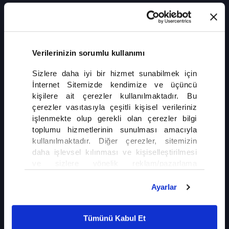
53 Yıllık Cinayetin Faili Aranıyor
Almanya'da 1973 yılında öldürülen 12 yaşındaki bir kız
çocuğunun cinayetiyle ilgili soruşturmada yeni bir adım atıldı.
Polis, cinayetin işlendiği bölgenin yakınına afişler asarak tanık
Verilerinizin sorumlu kullanımı
ve bilgi sahibi kişilere çağrıda bulundu.
Sizlere daha iyi bir hizmet sunabilmek için
İnternet Sitemizde kendimize ve üçüncü
kişilere ait çerezler kullanılmaktadır. Bu
çerezler vasıtasıyla çeşitli kişisel verileriniz
işlenmekte olup gerekli olan çerezler bilgi
toplumu hizmetlerinin sunulması amacıyla
İLGİNİZİ ÇEKEBİLİR
kullanılmaktadır. Diğer çerezler, sitemizin
daha işlevsel kılınması ve kişiselleştirilmesi
Almanya'dan Türk Aileyi Ayıran Deport
ve sizlere yönelik reklam/pazarlama
Kararı
faaliyetlerinin yapılması, amaçlarıyla sınırlı
olarak açık rızanız dahilinde kullanılacaktır.
Ayarlar
Çerezlere ilişkin tercihlerinizi çerez paneli
vasıtasıyla belirleyebilirsiniz. Çerezlere ilişkin
Gurbetçilerin Hüzünlü Dönüş Yolculuğu
Tümünü Kabul Et
detaylı bilgi için Ayarlar butonuna tıklayabilir,