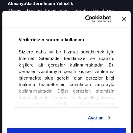
Almanya'da Derinleşen Yalnızlık
Almanya'da yalnızlık oranlarındaki artış dikkat çekti. Son
verilere göre ülkede 17 milyonun üzerinde kişi tek başına
yaşarken, özellikle yaşlılarda yalnızlık oranı endişe verici
boyutlara ulaştı. 85 yaş ve üzeri nüfusta her iki kişiden biri
yalnız yaşıyor.
Verilerinizin sorumlu kullanımı
DEVAMI
Sizlere daha iyi bir hizmet sunabilmek için
İnternet Sitemizde kendimize ve üçüncü
kişilere ait çerezler kullanılmaktadır. Bu
çerezler vasıtasıyla çeşitli kişisel verileriniz
işlenmekte olup gerekli olan çerezler bilgi
toplumu hizmetlerinin sunulması amacıyla
kullanılmaktadır. Diğer çerezler, sitemizin
daha işlevsel kılınması ve kişiselleştirilmesi
İLGİNİZİ ÇEKEBİLİR
ve sizlere yönelik reklam/pazarlama
faaliyetlerinin yapılması, amaçlarıyla sınırlı
Gazze'de Ateşkes Yine Çıkmaza Girdi
olarak açık rızanız dahilinde kullanılacaktır.
Ayarlar
Çerezlere ilişkin tercihlerinizi çerez paneli
vasıtasıyla belirleyebilirsiniz. Çerezlere ilişkin