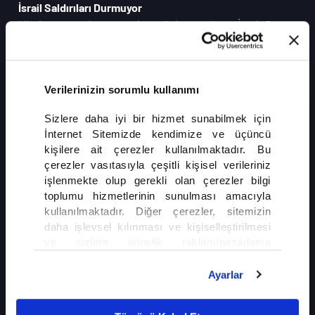
İsrail Saldırıları Durmuyor
Uluslararası toplumun ateşkes çağrılarına rağmen İsrail, Gazze
ve Lübnan'a yönelik saldırılarını hız kesmeden sürdürüyor.
İsrail saldırılarında ölü ve yaralı sayısındaki bilanço her geçen
gün ağırlaşırken, yerinden edilenlerin sayısı da hızla artıyor.
Verilerinizin sorumlu kullanımı
DEVAMI
Sizlere daha iyi bir hizmet sunabilmek için
İnternet Sitemizde kendimize ve üçüncü
kişilere ait çerezler kullanılmaktadır. Bu
çerezler vasıtasıyla çeşitli kişisel verileriniz
işlenmekte olup gerekli olan çerezler bilgi
toplumu hizmetlerinin sunulması amacıyla
kullanılmaktadır. Diğer çerezler, sitemizin
İLGİNİZİ ÇEKEBİLİR
daha işlevsel kılınması ve kişiselleştirilmesi
ve sizlere yönelik reklam/pazarlama
faaliyetlerinin yapılması, amaçlarıyla sınırlı
Gazze'de Ateşkes Yine Çıkmaza Girdi
olarak açık rızanız dahilinde kullanılacaktır.
Ayarlar
Çerezlere ilişkin tercihlerinizi çerez paneli
vasıtasıyla belirleyebilirsiniz. Çerezlere ilişkin