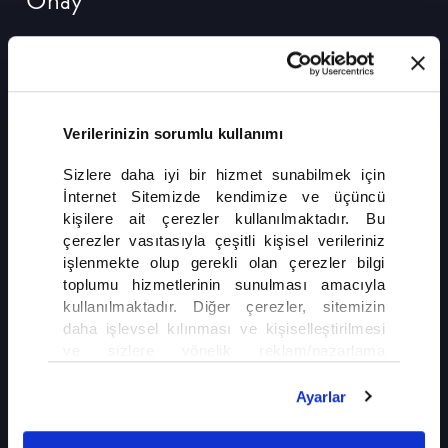
Onay
Almanya'da Emekli Maaşı Zammına Onay
Almanya'da milyonlarca emekliyi ilgilendiren maaş zammı
resmen onaylandı. Yapılan zam ile birlikte emekli aylıkları, 1
Temmuz 2026 tarihinden itibaren yüzde 4,24 oranında
Verilerinizin sorumlu kullanımı
artırılacak. Yaklaşık 22 milyon emekli, temmuz ayından
itibaren zamlı maaş almaya başlayacak.
DEVAMI
Sizlere daha iyi bir hizmet sunabilmek için
İnternet Sitemizde kendimize ve üçüncü
kişilere ait çerezler kullanılmaktadır. Bu
çerezler vasıtasıyla çeşitli kişisel verileriniz
işlenmekte olup gerekli olan çerezler bilgi
toplumu hizmetlerinin sunulması amacıyla
kullanılmaktadır. Diğer çerezler, sitemizin
daha işlevsel kılınması ve kişiselleştirilmesi
İLGİNİZİ ÇEKEBİLİR
ve sizlere yönelik reklam/pazarlama
faaliyetlerinin yapılması, amaçlarıyla sınırlı
Almanya'dan Türk Aileyi Ayıran Deport
olarak açık rızanız dahilinde kullanılacaktır.
Ayarlar
Kararı
Çerezlere ilişkin tercihlerinizi çerez paneli
vasıtasıyla belirleyebilirsiniz. Çerezlere ilişkin